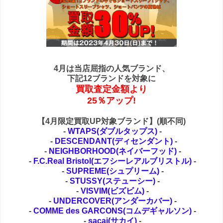
4月は当店屈指の人気ブランド、
下記12ブランドを対象に
買取査定金額より
25％アップ!
【4月限定買取UP対象ブランド】(順不同)
-
WTAPS(ダブルタップス)
-
-
DESCENDANT(ディセンダント)
-
-
NEIGHBORHOOD(ネイバーフッド)
-
-
F.C.Real Bristol(エフシーレアルブリストル)
-
-
SUPREME(シュプリーム)
-
-
STUSSY(ステューシー)
-
-
VISVIM(ビズビム)
-
-
UNDERCOVER(アンダーカバー)
-
-
COMME des GARCONS(コムデギャルソン)
-
-
sacai(サカイ)
-