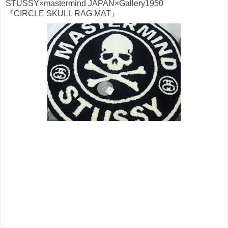
STUSSY×mastermind JAPAN×Gallery1950
『CIRCLE SKULL RAG MAT』