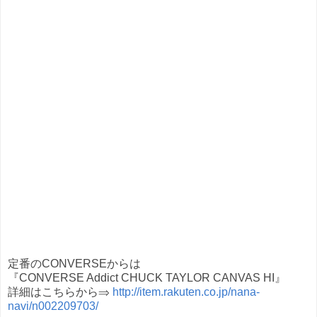
定番のCONVERSEからは
『CONVERSE Addict CHUCK TAYLOR CANVAS HI』
詳細はこちらから⇒
http://item.rakuten.co.jp/nana-
navi/n002209703/