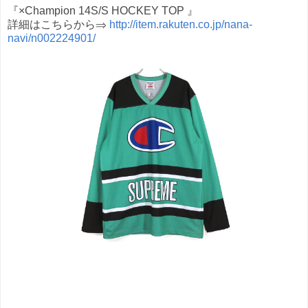
『×Champion 14S/S HOCKEY TOP 』
詳細はこちらから⇒
http://item.rakuten.co.jp/nana-
navi/n002224901/