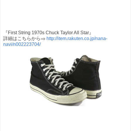
『First String 1970s Chuck Taylor All Star』
詳細はこちらから⇒
http://item.rakuten.co.jp/nana-
navi/n002223704/