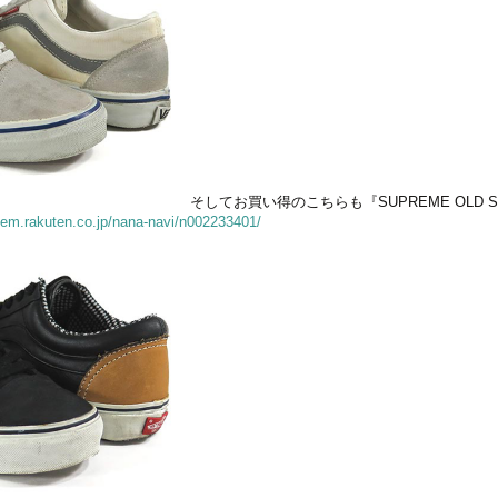
そしてお買い得のこちらも『SUPREME OLD S
/item.rakuten.co.jp/nana-navi/n002233401/