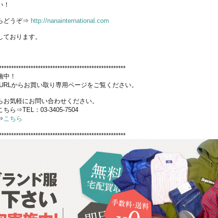
い！
らどうぞ⇒
http://nanainternational.com
しております。
****************************************************
施中！
URLからお買い取り専用ページをご覧ください。
らお気軽にお問い合わせください。
TEL：03-3405-7504
⇒
こちら
****************************************************