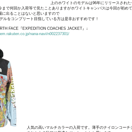
上のホワイトのモデルは96年にリリースされた
今まで何回か入荷等で見たことありますがホワイトキャンバスは今回が初め
場に出ることはないと思いますので
NSモデルをコンプリート目指している方は是非おすすめです！
TH FACE『EXPEDITION COACHES JACKET』↓
/item.rakuten.co.jp/nana-navi/n002237301/
人気の高いマルチカラーの入荷です。薄手のナイロンコーチ