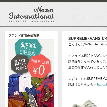
ブランド古着高価買取！
SUPREME×VANS
こんばんはNaNa Internat
ちょうど本日2014A/Wコ
話題騒然となっている人気ブ
過去の名作が入荷しました
まずはこちらSUPREME×VA
詳細はこちらから⇒
http:/