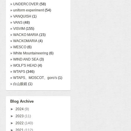
» UNDERCOVER
(58)
» uniform experiment
(54)
» VANQUISH
(1)
» VANS
(48)
» VISVIM
(155)
» WACKO MARIA
(15)
» WACKOMARIA
(4)
» WESCO
(6)
» White Mountaineering
(6)
» WIND AND SEA
(3)
» WOLF'S HEAD
(4)
» WTAPS
(346)
» WTAPS、MOSCOT、goro's
(1)
» 白山眼鏡
(1)
Blog Archive
►
2024
(9)
►
2023
(11)
►
2022
(140)
►
2021
(112)