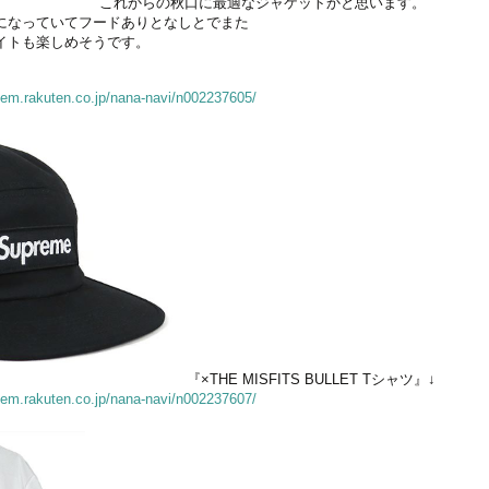
これからの秋口に最適なジャケットかと思います。
になっていてフードありとなしとでまた
イトも楽しめそうです。
/item.rakuten.co.jp/nana-navi/n002237605/
『×THE MISFITS BULLET Tシャツ』↓
/item.rakuten.co.jp/nana-navi/n002237607/