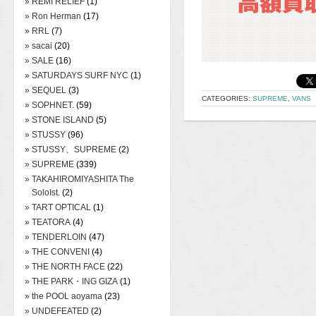
» REMI RELIEF
(1)
» Ron Herman
(17)
» RRL
(7)
» sacai
(20)
» SALE
(16)
» SATURDAYS SURF NYC
(1)
» SEQUEL
(3)
CATEGORIES:
SUPREME
,
VANS
» SOPHNET.
(59)
» STONE ISLAND
(5)
» STUSSY
(96)
» STUSSY、SUPREME
(2)
» SUPREME
(339)
» TAKAHIROMIYASHITA The
SoloIst.
(2)
» TART OPTICAL
(1)
» TEATORA
(4)
» TENDERLOIN
(47)
» THE CONVENI
(4)
» THE NORTH FACE
(22)
» THE PARK・ING GIZA
(1)
» the POOL aoyama
(23)
» UNDEFEATED
(2)