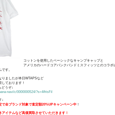
コットンを使用したベーシックなキャンプキャップと
アメリカのハードコアパンクバンドミスフィッツとのコラボ
ムです。
なりましたが本日WTAPSなど
荷しております！
らどうぞ↓
/nana-navi/c/0000000524/?s=4#risFil
す↓
で全ブランド対象で査定額20%UPキャンペーン
中
！
冬アイテムなど高価買取させていただきます！