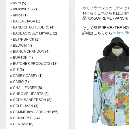
» asics
(5)
カモフラージュのモデルは
» AtLast&Co
(22)
おそらくこれからもほぼ市
» atmos
(1)
歴代のSUPREME×VA
» BALENCIAGA
(1)
» BAND OF OUTSIDERS
(4)
そしてSUPREME×THE NOR
詳細はこちらから⇒
http:/
» BAOBAO ISSEY MIYAKE
(2)
» BE@RBRICK
(1)
» BEDWIN
(4)
» BIANCA CHANDON
(4)
» BURTON
(4)
» BUTCHER PRODUCTS
(18)
» C.E
(6)
» CASEY CASEY
(1)
» CASIO
(5)
» CHALLENGER
(8)
» CHROME HEARTS
(3)
» CODY SANDERSON
(2)
» COLE HAAN
(3)
» COMME des GARCONS
(55)
» CONVERSE
(24)
» DENHAM
(6)