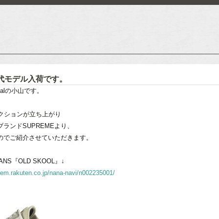
 初代モデル入荷です。
ionalの小山です。
レクションが立ち上がり
ランドSUPREMEより、
のでご紹介させていただきます。
NS『OLD SKOOL』↓
/item.rakuten.co.jp/nana-navi/n002235001/