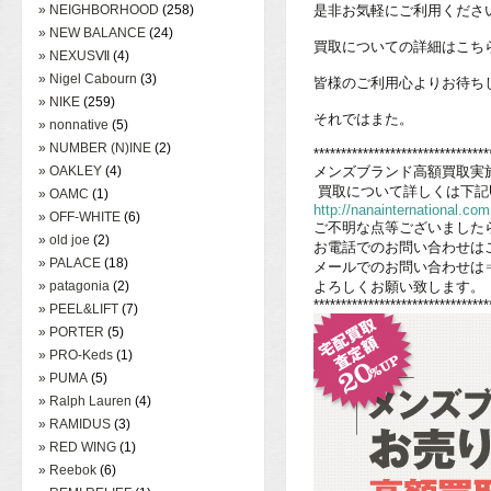
» NEIGHBORHOOD
(258)
是非お気軽にご利用くださ
» NEW BALANCE
(24)
買取についての詳細はこち
» NEXUSⅦ
(4)
» Nigel Cabourn
(3)
皆様のご利用心よりお待ち
» NIKE
(259)
それではまた。
» nonnative
(5)
» NUMBER (N)INE
(2)
********************************
» OAKLEY
(4)
メンズブランド高額買取実
買取について詳しくは下記
» OAMC
(1)
http://nanainternational.com
» OFF-WHITE
(6)
ご不明な点等ございました
» old joe
(2)
お電話でのお問い合わせはこちら⇒
» PALACE
(18)
メールでのお問い合わせは
» patagonia
(2)
よろしくお願い致します。
********************************
» PEEL&LIFT
(7)
» PORTER
(5)
» PRO-Keds
(1)
» PUMA
(5)
» Ralph Lauren
(4)
» RAMIDUS
(3)
» RED WING
(1)
» Reebok
(6)