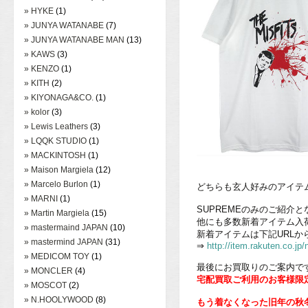
» HYKE
(1)
» JUNYA WATANABE
(7)
» JUNYA WATANABE MAN
(13)
» KAWS
(3)
» KENZO
(1)
» KITH
(2)
» KIYONAGA&CO.
(1)
» kolor
(3)
» Lewis Leathers
(3)
» LQQK STUDIO
(1)
» MACKINTOSH
(1)
» Maison Margiela
(12)
» Marcelo Burlon
(1)
どちらも玄人好みのアイテ
» MARNI
(1)
SUPREMEのみのご紹介と
» Martin Margiela
(15)
他にも多数新着アイテム入
» mastermaind JAPAN
(10)
新着アイテムは下記URLか
» mastermind JAPAN
(31)
⇒
http://item.rakuten.co.jp
» MEDICOM TOY
(1)
最後にお買取りのご案内で
» MONCLER
(4)
宅配買取ご利用のお客様限定
» MOSCOT
(2)
» N.HOOLYWOOD
(8)
もう着なくなった旧年の秋