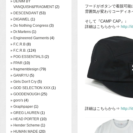
» DENIM BY
フードがボタンで着脱可能
VANQUISH&FRAGMENT
(2)
雰囲気が変わりコーディネ
» DESCENDANT
(53)
» DIGAWEL
(1)
そして『CAMP CAP』↓
» Do Nothing Congress
(3)
詳細はこちらから⇒
http:/
» Dr.Martens
(1)
» Engineered Garments
(4)
» F.C.R.B
(8)
» F.C.R.B.
(124)
» FOG ESSENTIALS
(2)
» FPAR
(10)
» fragmentdesign
(79)
» GANRYU
(5)
» Girls Don't Cry
(5)
» GOD SELECTION XXX
(1)
» GOODENOUGH
(25)
» goro's
(4)
» Graphpaper
(1)
詳細はこちらから⇒
http:/
» GREG LAUREN
(1)
» HEAD PORTER
(10)
» Hender Scheme
(1)
» HUMAN MADE
(20)