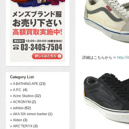
詳細はこちらから⇒
http:/
Category List
» A BATHING APE
(23)
» A.P.C.
(4)
» Acne Studios
(32)
» ACRONYM
(2)
» adidas
(62)
» AKA SIX simon barker
(1)
» Alden
(3)
» ARC'TERYX
(3)