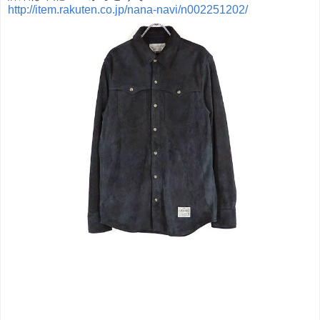
http://item.rakuten.co.jp/nana-navi/n002251202/