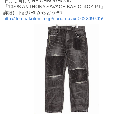
そして同じくNEIGHBORHOOD
『13S/S ANTHONY.SAVAGE.BASIC14OZ-PT』
詳細は下記URLからどうぞ↓
http://item.rakuten.co.jp/nana-navi/n002249745/