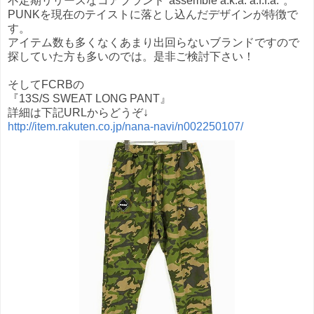
不定期リリースなコアブランド"assemble a.k.a. a.f.f.a."。
PUNKを現在のテイストに落とし込んだデザインが特徴で
す。
アイテム数も多くなくあまり出回らないブランドですので
探していた方も多いのでは。是非ご検討下さい！
そしてFCRBの
『13S/S SWEAT LONG PANT』
詳細は下記URLからどうぞ↓
http://item.rakuten.co.jp/nana-navi/n002250107/