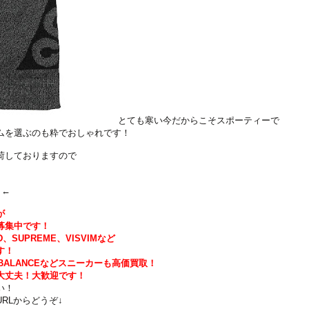
とても寒い今だからこそスポーティーで
ムを選ぶのも粋でおしゃれです！
荷しておりますので
←
が
募集中です！
D、SUPREME、VISVIMなど
す！
EW BALANCEなどスニーカーも高価買取！
大丈夫！大歓迎です！
い！
RLからどうぞ↓