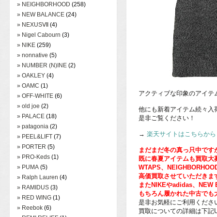
» NEIGHBORHOOD
(258)
» NEW BALANCE
(24)
» NEXUSⅦ
(4)
» Nigel Cabourn
(3)
» NIKE
(259)
» nonnative
(5)
» NUMBER (N)INE
(2)
» OAKLEY
(4)
» OAMC
(1)
アクティブな印象のアイテ
» OFF-WHITE
(6)
» old joe
(2)
他にも新着アイテム続々入
» PALACE
(18)
是非ご覧ください！
» patagonia
(2)
→
楽天サイトはこちらから
» PEEL&LIFT
(7)
» PORTER
(5)
まだまだ冬の真っ只中です
» PRO-Keds
(1)
既に春夏アイテムも買取大
» PUMA
(5)
WTAPS、NEIGHBORHOO
高価買取させていただきま
» Ralph Lauren
(4)
またNIKEやadidas、N
» RAMIDUS
(3)
もちろん履かれた中古でも
» RED WING
(1)
是非お気軽にご利用くださ
» Reebok
(6)
買取についての詳細は下記U