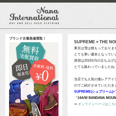
ブランド古着高価買取！
SUPREME × THE N
東京は雪は積もっておりま
とても寒い週末となってい
原宿は2016S/Sの立ち上
とても賑わっていましたね
当店でも人気の激レアアイ
のでご紹介させていただき
SUPREME(シュプリーム)
×
『
14A/W BANDANA MOUN
⇒
オンラインページはこち