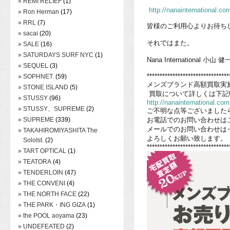
» REMI RELIEF
(1)
http://nanainternational.co
» Ron Herman
(17)
» RRL
(7)
皆様のご利用心よりお待ち
» sacai
(20)
それではまた。
» SALE
(16)
» SATURDAYS SURF NYC
(1)
Nana International 小山 健
» SEQUEL
(3)
********************************
» SOPHNET.
(59)
メンズブランド高額買取実
» STONE ISLAND
(5)
買取について詳しくは下記
» STUSSY
(96)
http://nanainternational.com
» STUSSY、SUPREME
(2)
ご不明な点等ございました
» SUPREME
(339)
お電話でのお問い合わせはこちら⇒
メールでのお問い合わせは
» TAKAHIROMIYASHITA The
よろしくお願い致します。
SoloIst.
(2)
********************************
» TART OPTICAL
(1)
» TEATORA
(4)
» TENDERLOIN
(47)
» THE CONVENI
(4)
» THE NORTH FACE
(22)
» THE PARK・ING GIZA
(1)
» the POOL aoyama
(23)
» UNDEFEATED
(2)