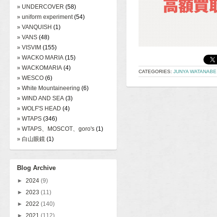
» UNDERCOVER
(58)
» uniform experiment
(54)
» VANQUISH
(1)
» VANS
(48)
» VISVIM
(155)
» WACKO MARIA
(15)
» WACKOMARIA
(4)
CATEGORIES:
JUNYA WATANABE
» WESCO
(6)
» White Mountaineering
(6)
» WIND AND SEA
(3)
» WOLF'S HEAD
(4)
» WTAPS
(346)
» WTAPS、MOSCOT、goro's
(1)
» 白山眼鏡
(1)
Blog Archive
►
2024
(9)
►
2023
(11)
►
2022
(140)
►
2021
(112)