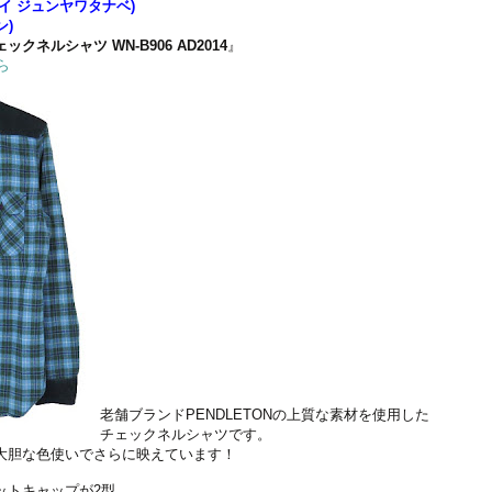
E(アイ ジュンヤワタナベ)
ン)
ネルシャツ WN-B906 AD2014
』
ら
老舗ブランドPENDLETONの上質な素材を使用した
チェックネルシャツです。
らしい大胆な色使いでさらに映えています！
ットキャップが2型。