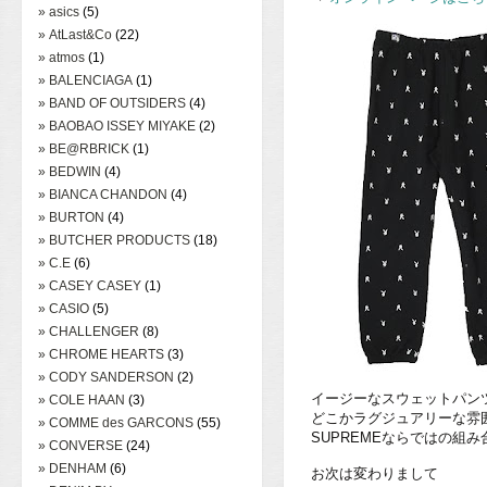
» asics
(5)
» AtLast&Co
(22)
» atmos
(1)
» BALENCIAGA
(1)
» BAND OF OUTSIDERS
(4)
» BAOBAO ISSEY MIYAKE
(2)
» BE@RBRICK
(1)
» BEDWIN
(4)
» BIANCA CHANDON
(4)
» BURTON
(4)
» BUTCHER PRODUCTS
(18)
» C.E
(6)
» CASEY CASEY
(1)
» CASIO
(5)
» CHALLENGER
(8)
» CHROME HEARTS
(3)
» CODY SANDERSON
(2)
イージーなスウェットパン
» COLE HAAN
(3)
どこかラグジュアリーな雰
» COMME des GARCONS
(55)
SUPREMEならではの組
» CONVERSE
(24)
» DENHAM
(6)
お次は変わりまして