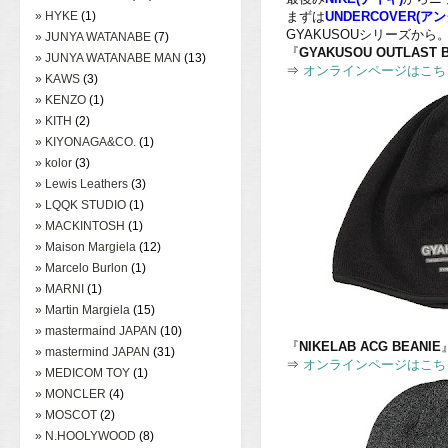
» HYKE
(1)
まずは
UNDERCOVER(ア
GYAKUSOUシリーズから
» JUNYA WATANABE
(7)
『
GYAKUSOU OUTLAST 
» JUNYA WATANABE MAN
(13)
⇒
オンラインページはこち
» KAWS
(3)
» KENZO
(1)
» KITH
(2)
» KIYONAGA&CO.
(1)
» kolor
(3)
» Lewis Leathers
(3)
» LQQK STUDIO
(1)
» MACKINTOSH
(1)
» Maison Margiela
(12)
» Marcelo Burlon
(1)
» MARNI
(1)
» Martin Margiela
(15)
» mastermaind JAPAN
(10)
『
NIKELAB ACG BEANIE
» mastermind JAPAN
(31)
⇒
オンラインページはこち
» MEDICOM TOY
(1)
» MONCLER
(4)
» MOSCOT
(2)
» N.HOOLYWOOD
(8)