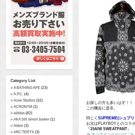
Category List
» A BATHING APE
(23)
» A.P.C.
(4)
» Acne Studios
(32)
お探しの方も多いはず！！
» ACRONYM
(2)
この機会に是非。
» adidas
(62)
同じく
SUPREME(シュプリ
» AKA SIX simon barker
(1)
お次はPLAYBOYとのコラ
» Alden
(3)
『
15A/W SWEATPANT
』
» ARC'TERYX
(3)
⇒
オンラインページはこち