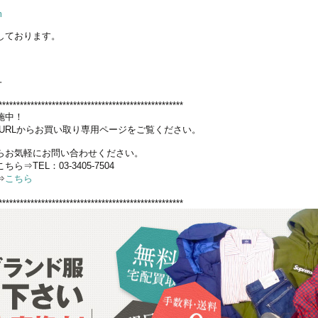
m
しております。
一
****************************************************
施中！
URLからお買い取り専用ページをご覧ください。
らお気軽にお問い合わせください。
TEL：03-3405-7504
⇒
こちら
****************************************************