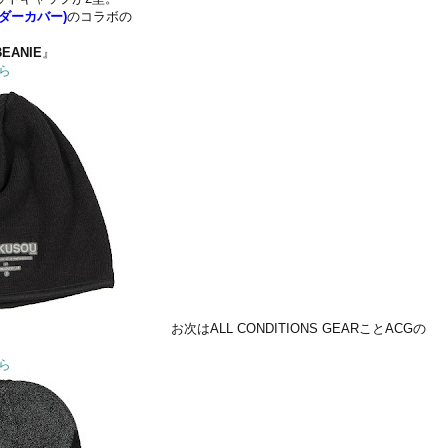
ンダーカバー)
のコラボの
。
BEANIE
』
ら
お次はALL CONDITIONS GEARことACGの
』
ら