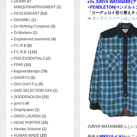
» DENIM BY
eYe JUNYA WATANAB
VANQUISH&FRAGMENT
(2)
×
PENDLETON(ペンドルト
『
コーデュロイ切り替えチェック
» DESCENDANT
(53)
⇒
オンラインページはこち
» DIGAWEL
(1)
» Do Nothing Congress
(3)
» Dr.Martens
(1)
» Engineered Garments
(4)
» F.C.R.B
(8)
» F.C.R.B.
(124)
» FOG ESSENTIALS
(2)
» FPAR
(10)
» fragmentdesign
(79)
» GANRYU
(5)
» Girls Don't Cry
(5)
» GOD SELECTION XXX
(1)
» GOODENOUGH
(25)
» goro's
(4)
» Graphpaper
(1)
» GREG LAUREN
(1)
» HEAD PORTER
(10)
JUNYA WATANABE
» Hender Scheme
(1)
» HUMAN MADE
(20)
最後み
NIKE(ナイキ)
からニ