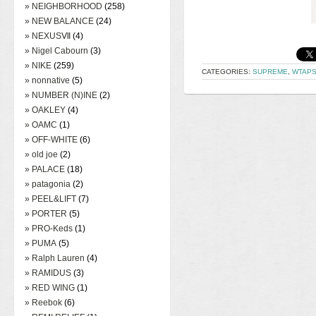
» NEIGHBORHOOD
(258)
» NEW BALANCE
(24)
» NEXUSⅦ
(4)
» Nigel Cabourn
(3)
» NIKE
(259)
CATEGORIES:
SUPREME
,
WTAP
» nonnative
(5)
» NUMBER (N)INE
(2)
» OAKLEY
(4)
» OAMC
(1)
» OFF-WHITE
(6)
» old joe
(2)
» PALACE
(18)
» patagonia
(2)
» PEEL&LIFT
(7)
» PORTER
(5)
» PRO-Keds
(1)
» PUMA
(5)
» Ralph Lauren
(4)
» RAMIDUS
(3)
» RED WING
(1)
» Reebok
(6)