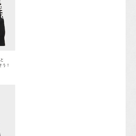
ジと
そう！