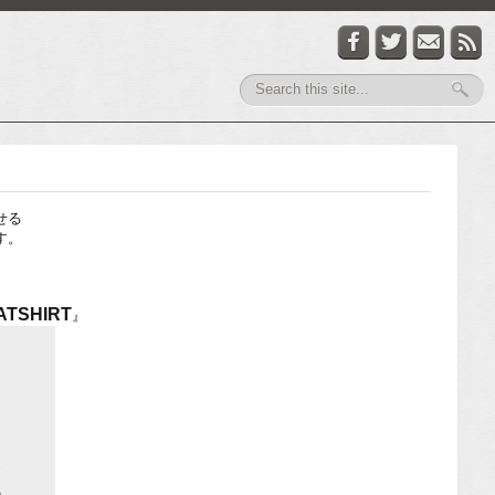
せる
す。
ATSHIRT
』