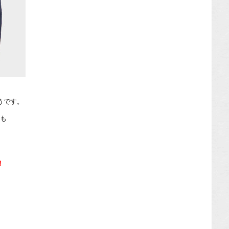
うです。
ども
。
！