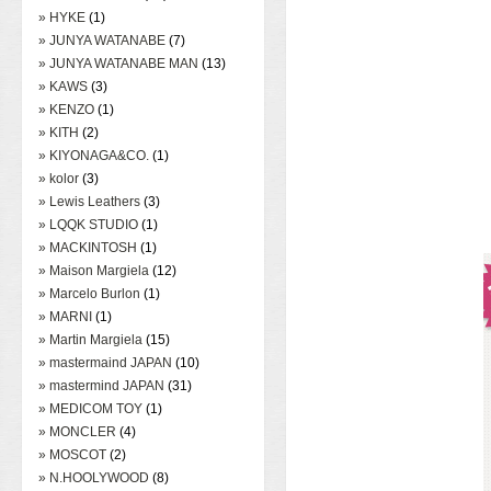
» HYKE
(1)
» JUNYA WATANABE
(7)
» JUNYA WATANABE MAN
(13)
» KAWS
(3)
» KENZO
(1)
» KITH
(2)
» KIYONAGA&CO.
(1)
» kolor
(3)
» Lewis Leathers
(3)
» LQQK STUDIO
(1)
» MACKINTOSH
(1)
» Maison Margiela
(12)
» Marcelo Burlon
(1)
» MARNI
(1)
» Martin Margiela
(15)
» mastermaind JAPAN
(10)
» mastermind JAPAN
(31)
» MEDICOM TOY
(1)
» MONCLER
(4)
» MOSCOT
(2)
» N.HOOLYWOOD
(8)