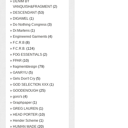
» DENIM BY
VANQUISH&FRAGMENT
(2)
» DESCENDANT
(53)
» DIGAWEL
(1)
» Do Nothing Congress
(3)
» Dr.Martens
(1)
» Engineered Garments
(4)
» F.C.R.B
(8)
» F.C.R.B.
(124)
» FOG ESSENTIALS
(2)
» FPAR
(10)
» fragmentdesign
(79)
» GANRYU
(5)
» Girls Don't Cry
(5)
» GOD SELECTION XXX
(1)
» GOODENOUGH
(25)
» goro's
(4)
» Graphpaper
(1)
» GREG LAUREN
(1)
» HEAD PORTER
(10)
» Hender Scheme
(1)
» HUMAN MADE
(20)