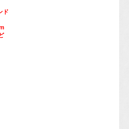
ンド
im
ど