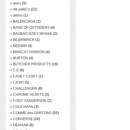
» asics
(5)
» AtLast&Co
(22)
» atmos
(1)
» BALENCIAGA
(1)
» BAND OF OUTSIDERS
(4)
» BAOBAO ISSEY MIYAKE
(2)
» BE@RBRICK
(1)
» BEDWIN
(4)
» BIANCA CHANDON
(4)
» BURTON
(4)
» BUTCHER PRODUCTS
(18)
» C.E
(6)
» CASEY CASEY
(1)
» CASIO
(5)
» CHALLENGER
(8)
» CHROME HEARTS
(3)
» CODY SANDERSON
(2)
» COLE HAAN
(3)
» COMME des GARCONS
(55)
» CONVERSE
(24)
» DENHAM
(6)