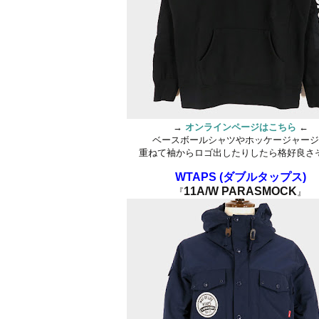
→
オンラインページはこちら
←
ベースボールシャツやホッケージャー
重ねて袖からロゴ出したりしたら格好良さ
WTAPS (ダブルタップス)
11A/W PARASMOCK
『
』