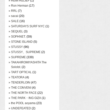
» REMI RELIEF
(1)
» Ron Herman
(17)
» RRL
(7)
» sacai
(20)
» SALE
(16)
» SATURDAYS SURF NYC
(1)
» SEQUEL
(3)
» SOPHNET.
(59)
» STONE ISLAND
(5)
» STUSSY
(96)
» STUSSY、SUPREME
(2)
» SUPREME
(339)
» TAKAHIROMIYASHITA The
SoloIst.
(2)
» TART OPTICAL
(1)
» TEATORA
(4)
» TENDERLOIN
(47)
» THE CONVENI
(4)
» THE NORTH FACE
(22)
» THE PARK・ING GIZA
(1)
» the POOL aoyama
(23)
» UNDEFEATED
(2)