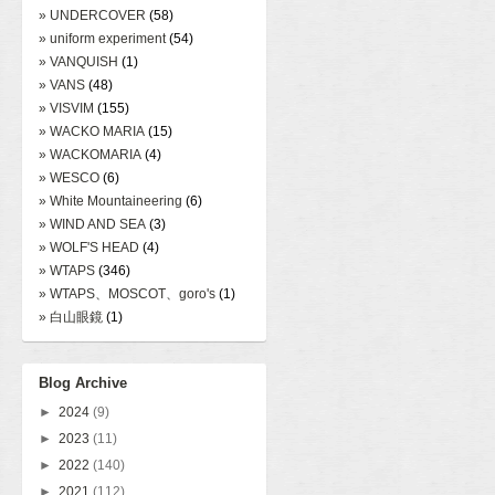
» UNDERCOVER
(58)
» uniform experiment
(54)
» VANQUISH
(1)
» VANS
(48)
» VISVIM
(155)
» WACKO MARIA
(15)
» WACKOMARIA
(4)
» WESCO
(6)
» White Mountaineering
(6)
» WIND AND SEA
(3)
» WOLF'S HEAD
(4)
» WTAPS
(346)
» WTAPS、MOSCOT、goro's
(1)
» 白山眼鏡
(1)
Blog Archive
►
2024
(9)
►
2023
(11)
►
2022
(140)
►
2021
(112)