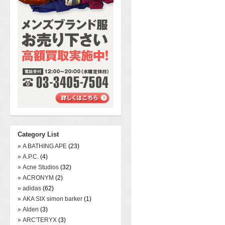
Category List
» A BATHING APE
(23)
» A.P.C.
(4)
» Acne Studios
(32)
» ACRONYM
(2)
» adidas
(62)
» AKA SIX simon barker
(1)
» Alden
(3)
» ARC'TERYX
(3)