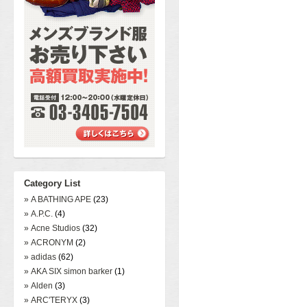
Category List
» A BATHING APE
(23)
» A.P.C.
(4)
» Acne Studios
(32)
» ACRONYM
(2)
» adidas
(62)
» AKA SIX simon barker
(1)
» Alden
(3)
» ARC'TERYX
(3)