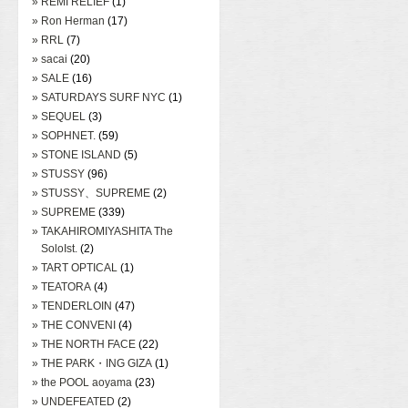
» REMI RELIEF
(1)
» Ron Herman
(17)
» RRL
(7)
» sacai
(20)
» SALE
(16)
» SATURDAYS SURF NYC
(1)
» SEQUEL
(3)
» SOPHNET.
(59)
» STONE ISLAND
(5)
» STUSSY
(96)
» STUSSY、SUPREME
(2)
» SUPREME
(339)
» TAKAHIROMIYASHITA The
SoloIst.
(2)
» TART OPTICAL
(1)
» TEATORA
(4)
» TENDERLOIN
(47)
» THE CONVENI
(4)
» THE NORTH FACE
(22)
» THE PARK・ING GIZA
(1)
» the POOL aoyama
(23)
» UNDEFEATED
(2)