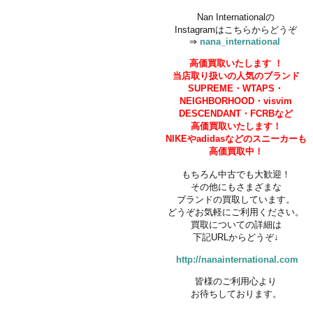
Nan Internationalの
Instagramはこちらからどうぞ
⇒
nana_international
高価買取いたします
！
当店取り扱いの人気のブランド
SUPREME・
WTAPS・
NEIGHBORHOOD・
visvim
DESCENDANT・FCRBなど
高価買取いたします！
NIKEやadidasなどの
スニーカーも
高価買取中！
もちろん中古でも大歓迎！
その他にもさまざまな
ブランドの買取しています。
どうぞお気軽にご利用ください。
買取についての詳細は
下記URLからどうぞ↓
http://nanainternational.com
皆様のご利用心より
お待ちしております。