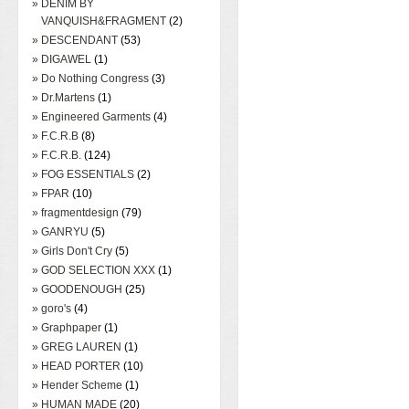
» DENIM BY
VANQUISH&FRAGMENT
(2)
» DESCENDANT
(53)
» DIGAWEL
(1)
» Do Nothing Congress
(3)
» Dr.Martens
(1)
» Engineered Garments
(4)
» F.C.R.B
(8)
» F.C.R.B.
(124)
» FOG ESSENTIALS
(2)
» FPAR
(10)
» fragmentdesign
(79)
» GANRYU
(5)
» Girls Don't Cry
(5)
» GOD SELECTION XXX
(1)
» GOODENOUGH
(25)
» goro's
(4)
» Graphpaper
(1)
» GREG LAUREN
(1)
» HEAD PORTER
(10)
» Hender Scheme
(1)
» HUMAN MADE
(20)