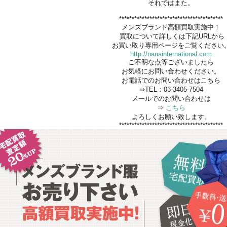
それではまた。
*****************************************
メンズブランド高額買取実施中！
買取について詳しくは下記URLから
お買い取り専用ページをご覧ください
http://nanainternational.com
ご不明な点等ございましたら
お気軽にお問い合わせください。
お電話でのお問い合わせはこちら
⇒TEL：03-3405-7504
メールでのお問い合わせは
⇒
こちら
よろしくお願い致します。
*****************************************