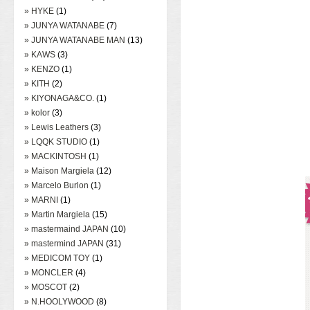
» HYKE
(1)
» JUNYA WATANABE
(7)
» JUNYA WATANABE MAN
(13)
» KAWS
(3)
» KENZO
(1)
» KITH
(2)
» KIYONAGA&CO.
(1)
» kolor
(3)
» Lewis Leathers
(3)
» LQQK STUDIO
(1)
» MACKINTOSH
(1)
» Maison Margiela
(12)
» Marcelo Burlon
(1)
» MARNI
(1)
» Martin Margiela
(15)
» mastermaind JAPAN
(10)
» mastermind JAPAN
(31)
» MEDICOM TOY
(1)
» MONCLER
(4)
» MOSCOT
(2)
» N.HOOLYWOOD
(8)