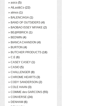
» asics
(5)
» AtLast&Co
(22)
» atmos
(1)
» BALENCIAGA
(1)
» BAND OF OUTSIDERS
(4)
» BAOBAO ISSEY MIYAKE
(2)
» BE@RBRICK
(1)
» BEDWIN
(4)
» BIANCA CHANDON
(4)
» BURTON
(4)
» BUTCHER PRODUCTS
(18)
» C.E
(6)
» CASEY CASEY
(1)
» CASIO
(5)
» CHALLENGER
(8)
» CHROME HEARTS
(3)
» CODY SANDERSON
(2)
» COLE HAAN
(3)
» COMME des GARCONS
(55)
» CONVERSE
(24)
» DENHAM
(6)