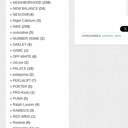
» NEIGHBORHOOD
(258)
» NEW BALANCE
(24)
» NEXUSⅦ
(4)
» Nigel Cabourn
(3)
» NIKE
(259)
» nonnative
(5)
CATEGORIES:
ADIDAS
,
NIKE
» NUMBER (N)INE
(2)
» OAKLEY
(4)
» OAMC
(1)
» OFF-WHITE
(6)
» old joe
(2)
» PALACE
(18)
» patagonia
(2)
» PEEL&LIFT
(7)
» PORTER
(5)
» PRO-Keds
(1)
» PUMA
(5)
» Ralph Lauren
(4)
» RAMIDUS
(3)
» RED WING
(1)
» Reebok
(6)