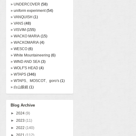
» UNDERCOVER
(58)
» uniform experiment
(54)
» VANQUISH
(1)
» VANS
(48)
» VISVIM
(155)
» WACKO MARIA
(15)
» WACKOMARIA
(4)
» WESCO
(6)
» White Mountaineering
(6)
» WIND AND SEA
(3)
» WOLF'S HEAD
(4)
» WTAPS
(346)
» WTAPS、MOSCOT、goro's
(1)
» 白山眼鏡
(1)
Blog Archive
►
2024
(9)
►
2023
(11)
►
2022
(140)
►
2021
(112)