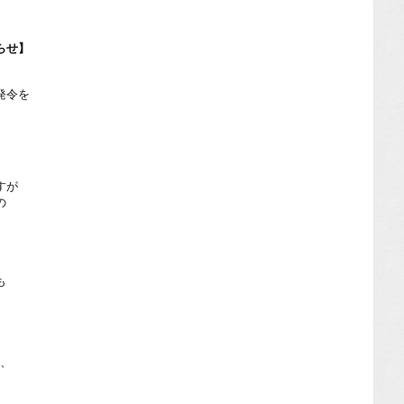
。
らせ】
発令を
すが
の
も
。
。
が、