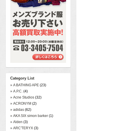
Category List
» A BATHING APE
(23)
» A.P.C.
(4)
» Acne Studios
(32)
» ACRONYM
(2)
» adidas
(62)
» AKA SIX simon barker
(1)
» Alden
(3)
» ARC'TERYX
(3)