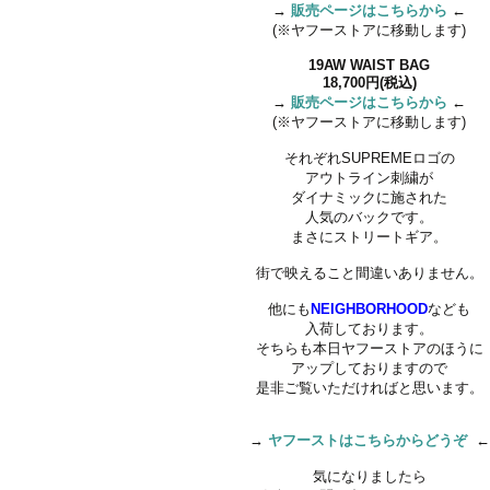
→
販売ページはこちらから
←
(※ヤフーストアに移動します)
19AW WAIST BAG
18,700円(税込)
→
販売ページはこちらから
←
(※ヤフーストアに移動します)
それぞれSUPREMEロゴの
アウトライン刺繍が
ダイナミックに施された
人気のバックです。
まさにストリートギア。
街で映えること間違いありません。
他にも
NEIGHBORHOOD
なども
入荷しております。
そちらも本日ヤフーストアのほうに
アップしておりますので
是非ご覧いただければと思います。
→
ヤフーストはこちらからどうぞ
←
気になりましたら