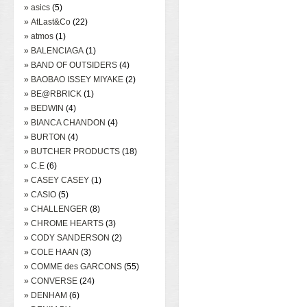
» asics
(5)
» AtLast&Co
(22)
» atmos
(1)
» BALENCIAGA
(1)
» BAND OF OUTSIDERS
(4)
» BAOBAO ISSEY MIYAKE
(2)
» BE@RBRICK
(1)
» BEDWIN
(4)
» BIANCA CHANDON
(4)
» BURTON
(4)
» BUTCHER PRODUCTS
(18)
» C.E
(6)
» CASEY CASEY
(1)
» CASIO
(5)
» CHALLENGER
(8)
» CHROME HEARTS
(3)
» CODY SANDERSON
(2)
» COLE HAAN
(3)
» COMME des GARCONS
(55)
» CONVERSE
(24)
» DENHAM
(6)