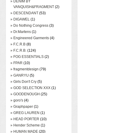
» DENIM BY
VANQUISH&FRAGMENT
(2)
» DESCENDANT
(53)
» DIGAWEL
(1)
» Do Nothing Congress
(3)
» Dr.Martens
(1)
» Engineered Garments
(4)
» F.C.R.B
(8)
» F.C.R.B.
(124)
» FOG ESSENTIALS
(2)
» FPAR
(10)
» fragmentdesign
(79)
» GANRYU
(5)
» Girls Don't Cry
(5)
» GOD SELECTION XXX
(1)
» GOODENOUGH
(25)
» goro's
(4)
» Graphpaper
(1)
» GREG LAUREN
(1)
» HEAD PORTER
(10)
» Hender Scheme
(1)
» HUMAN MADE
(20)