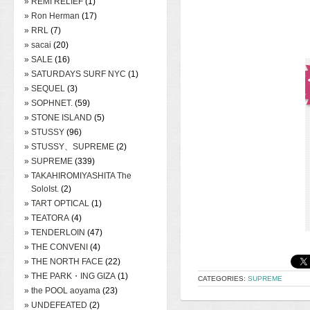
» REMI RELIEF
(1)
» Ron Herman
(17)
» RRL
(7)
» sacai
(20)
» SALE
(16)
» SATURDAYS SURF NYC
(1)
» SEQUEL
(3)
» SOPHNET.
(59)
» STONE ISLAND
(5)
» STUSSY
(96)
» STUSSY、SUPREME
(2)
» SUPREME
(339)
» TAKAHIROMIYASHITA The
SoloIst.
(2)
» TART OPTICAL
(1)
» TEATORA
(4)
» TENDERLOIN
(47)
» THE CONVENI
(4)
» THE NORTH FACE
(22)
» THE PARK・ING GIZA
(1)
CATEGORIES:
SUPREME
» the POOL aoyama
(23)
» UNDEFEATED
(2)