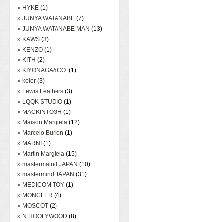
» HYKE
(1)
» JUNYA WATANABE
(7)
» JUNYA WATANABE MAN
(13)
» KAWS
(3)
» KENZO
(1)
» KITH
(2)
» KIYONAGA&CO.
(1)
» kolor
(3)
» Lewis Leathers
(3)
» LQQK STUDIO
(1)
» MACKINTOSH
(1)
» Maison Margiela
(12)
» Marcelo Burlon
(1)
» MARNI
(1)
» Martin Margiela
(15)
» mastermaind JAPAN
(10)
» mastermind JAPAN
(31)
» MEDICOM TOY
(1)
» MONCLER
(4)
» MOSCOT
(2)
» N.HOOLYWOOD
(8)