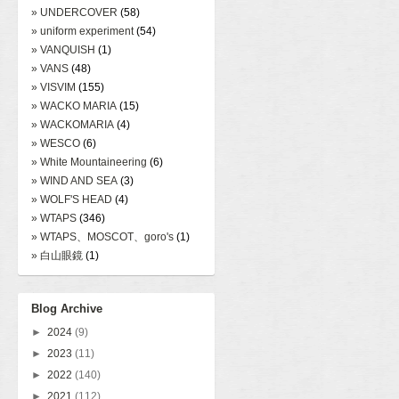
» UNDERCOVER
(58)
» uniform experiment
(54)
» VANQUISH
(1)
» VANS
(48)
» VISVIM
(155)
» WACKO MARIA
(15)
» WACKOMARIA
(4)
» WESCO
(6)
» White Mountaineering
(6)
» WIND AND SEA
(3)
» WOLF'S HEAD
(4)
» WTAPS
(346)
» WTAPS、MOSCOT、goro's
(1)
» 白山眼鏡
(1)
Blog Archive
►
2024
(9)
►
2023
(11)
►
2022
(140)
►
2021
(112)