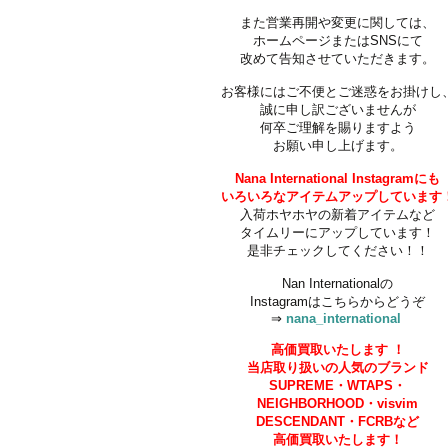
また営業再開や変更に関しては、
ホームページまたはSNSにて
改めて告知させていただきます。
お客様にはご不便とご迷惑をお掛けし
誠に申し訳ございませんが
何卒ご理解を賜りますよう
お願い申し上げます。
Nana International Instagramにも
いろいろなアイテムアップしています
入荷ホヤホヤの新着アイテムなど
タイムリーにアップしています！
是非チェックしてください！！
Nan Internationalの
Instagramはこちらからどうぞ
⇒
nana_international
高価買取いたします
！
当店取り扱いの人気のブランド
SUPREME・
WTAPS・
NEIGHBORHOOD・
visvim
DESCENDANT・FCRBなど
高価買取いたします！