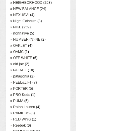
» NEIGHBORHOOD
(258)
» NEW BALANCE
(24)
» NEXUSⅦ
(4)
» Nigel Cabourn
(3)
» NIKE
(259)
» nonnative
(5)
» NUMBER (N)INE
(2)
» OAKLEY
(4)
» OAMC
(1)
» OFF-WHITE
(6)
» old joe
(2)
» PALACE
(18)
» patagonia
(2)
» PEEL&LIFT
(7)
» PORTER
(5)
» PRO-Keds
(1)
» PUMA
(5)
» Ralph Lauren
(4)
» RAMIDUS
(3)
» RED WING
(1)
» Reebok
(6)