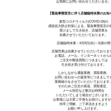
お気軽にお問い合わせくださいませ
【緊急事態宣言に伴う店舗臨時休業のお知
新型コロナウィルス(COVID-19)の
感染拡大防止対策による、緊急事態宣言の
受けまして引き続き、店舗営業を
自粛させていただいております。
店舗臨時休業：4月8日(水)～当面の間
店舗営業は自粛させていただいておりま
お電話、メール、インターネットから
ご注文や郵送買取につきましては
引き続き受け付けております。
しかしながら通販業務、買取業務、
お問い合わせへの返答等につきまして
業務縮小をさせていただいております
そのためご注文の発送、買取査定、
メール対応など数日お時間を
いただいてしまう場合がございます
お客様には大変ご不便をお掛けします
何卒ご理解、ご了承頂きますよう
お願い申し上げます。