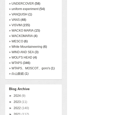
» UNDERCOVER
(58)
» uniform experiment
(54)
» VANQUISH
(1)
» VANS
(48)
» VISVIM
(155)
» WACKO MARIA
(15)
» WACKOMARIA
(4)
» WESCO
(6)
» White Mountaineering
(6)
» WIND AND SEA
(3)
» WOLF'S HEAD
(4)
» WTAPS
(346)
» WTAPS、MOSCOT、goro's
(1)
» 白山眼鏡
(1)
Blog Archive
►
2024
(9)
►
2023
(11)
►
2022
(140)
►
2021
(112)