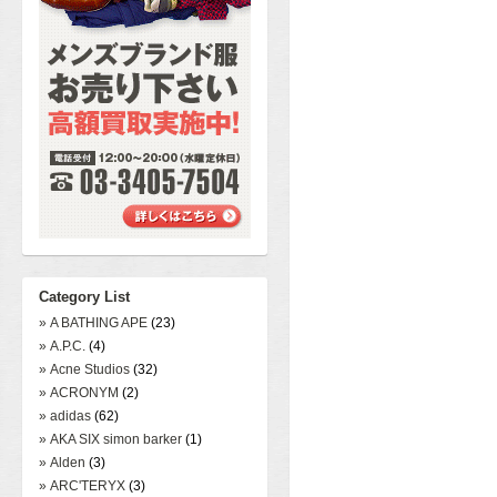
Category List
» A BATHING APE
(23)
» A.P.C.
(4)
» Acne Studios
(32)
» ACRONYM
(2)
» adidas
(62)
» AKA SIX simon barker
(1)
» Alden
(3)
» ARC'TERYX
(3)