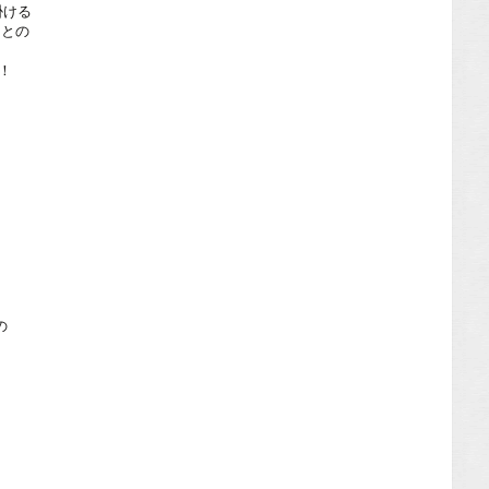
掛ける
)」との
ト！
】
の