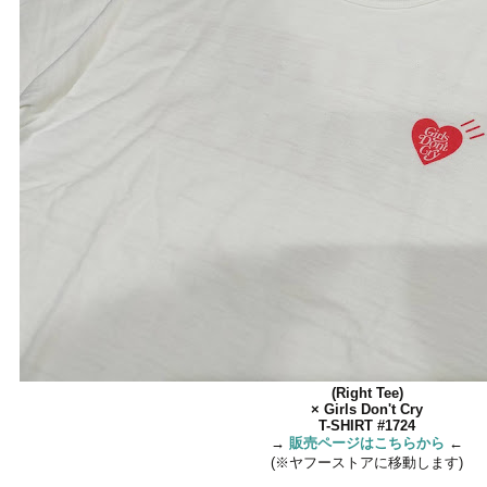
(Right Tee)
× Girls Don't Cry
T-SHIRT #1724
→
販売ページはこちらから
←
(※ヤフーストアに移動します)