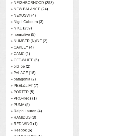
» NEIGHBORHOOD
(258)
» NEW BALANCE
(24)
» NEXUSⅦ
(4)
» Nigel Cabourn
(3)
» NIKE
(259)
» nonnative
(5)
» NUMBER (N)INE
(2)
» OAKLEY
(4)
» OAMC
(1)
» OFF-WHITE
(6)
» old joe
(2)
» PALACE
(18)
» patagonia
(2)
» PEEL&LIFT
(7)
» PORTER
(5)
» PRO-Keds
(1)
» PUMA
(5)
» Ralph Lauren
(4)
» RAMIDUS
(3)
» RED WING
(1)
» Reebok
(6)