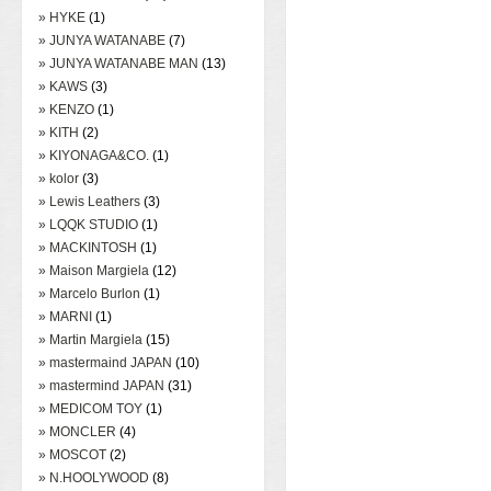
» HYKE
(1)
» JUNYA WATANABE
(7)
» JUNYA WATANABE MAN
(13)
» KAWS
(3)
» KENZO
(1)
» KITH
(2)
» KIYONAGA&CO.
(1)
» kolor
(3)
» Lewis Leathers
(3)
» LQQK STUDIO
(1)
» MACKINTOSH
(1)
» Maison Margiela
(12)
» Marcelo Burlon
(1)
» MARNI
(1)
» Martin Margiela
(15)
» mastermaind JAPAN
(10)
» mastermind JAPAN
(31)
» MEDICOM TOY
(1)
» MONCLER
(4)
» MOSCOT
(2)
» N.HOOLYWOOD
(8)