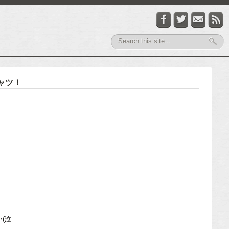
シャツ！
。
、
(泣