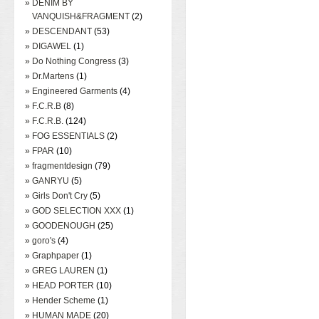
» DENIM BY
VANQUISH&FRAGMENT
(2)
» DESCENDANT
(53)
» DIGAWEL
(1)
» Do Nothing Congress
(3)
» Dr.Martens
(1)
» Engineered Garments
(4)
» F.C.R.B
(8)
» F.C.R.B.
(124)
» FOG ESSENTIALS
(2)
» FPAR
(10)
» fragmentdesign
(79)
» GANRYU
(5)
» Girls Don't Cry
(5)
» GOD SELECTION XXX
(1)
» GOODENOUGH
(25)
» goro's
(4)
» Graphpaper
(1)
» GREG LAUREN
(1)
» HEAD PORTER
(10)
» Hender Scheme
(1)
» HUMAN MADE
(20)