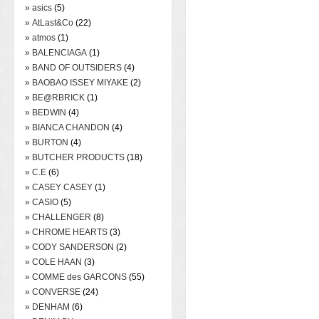
» asics
(5)
» AtLast&Co
(22)
» atmos
(1)
» BALENCIAGA
(1)
» BAND OF OUTSIDERS
(4)
» BAOBAO ISSEY MIYAKE
(2)
» BE@RBRICK
(1)
» BEDWIN
(4)
» BIANCA CHANDON
(4)
» BURTON
(4)
» BUTCHER PRODUCTS
(18)
» C.E
(6)
» CASEY CASEY
(1)
» CASIO
(5)
» CHALLENGER
(8)
» CHROME HEARTS
(3)
» CODY SANDERSON
(2)
» COLE HAAN
(3)
» COMME des GARCONS
(55)
» CONVERSE
(24)
» DENHAM
(6)