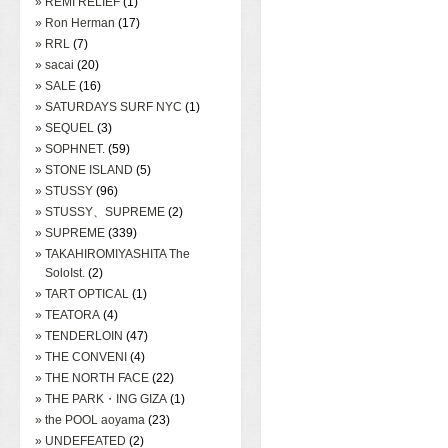
» REMI RELIEF
(1)
» Ron Herman
(17)
» RRL
(7)
» sacai
(20)
» SALE
(16)
» SATURDAYS SURF NYC
(1)
» SEQUEL
(3)
» SOPHNET.
(59)
» STONE ISLAND
(5)
» STUSSY
(96)
» STUSSY、SUPREME
(2)
» SUPREME
(339)
» TAKAHIROMIYASHITA The
SoloIst.
(2)
» TART OPTICAL
(1)
» TEATORA
(4)
» TENDERLOIN
(47)
» THE CONVENI
(4)
» THE NORTH FACE
(22)
» THE PARK・ING GIZA
(1)
» the POOL aoyama
(23)
» UNDEFEATED
(2)