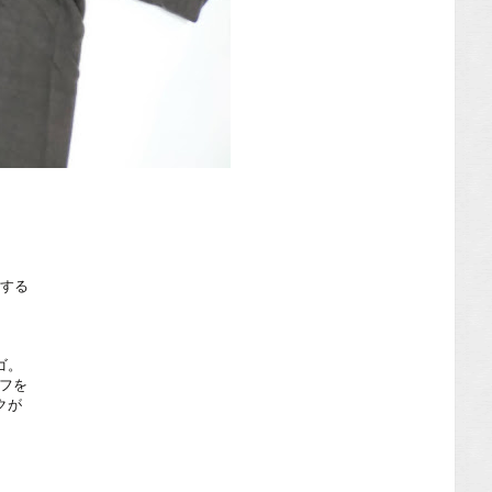
宰する
ゴ。
ーフを
クが