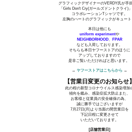
グラフィックデザイナーのVERDY氏が手
「Girls Don't Cry(ガールズドントクライ
コラボレーションTシャツです。
左胸のハートのグラフィックがキュー
本日は他にも
uniform experiment
や
NEIGHBORHOOD
、
FPAR
なども入荷しております。
そちらも本日ヤフーストアのほうに
アップしておりますので
是非ご覧いただければと思います。
→
ヤフーストアはこちらから
←
【営業日変更のお知らせ
此の程の新型コロナウイルス感染増加
傾向を鑑み、感染症拡大防止また、
お客様と従業員の安全確保の為、
誠に勝手ではございますが
7月27日(月)より当面の間営業日を
下記日程に変更させて
いただいております。
[店舗営業日]