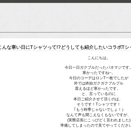
E 】こんな寒い日にTシャツって!?どうしても紹介したいコラボT
こんにちは。
今日一日ガクブルだったパネマジです
寒かったですね~。
今日のコーデはロンT一枚でしたが
外では終始ガクガクブルブル
震えるほど寒かったです。
と、言っているのに
本日ご紹介させて頂くのは、
そうです！Tシャツです！
｢もう時季じゃないでしょ！｣
なんて声も聞こえなくもないですが
(実際店長にこっぴどく言われました)
準備してしまったので見てやってください