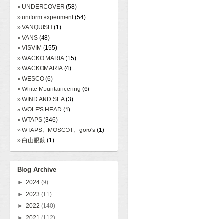
» UNDERCOVER
(58)
» uniform experiment
(54)
» VANQUISH
(1)
» VANS
(48)
» VISVIM
(155)
» WACKO MARIA
(15)
» WACKOMARIA
(4)
» WESCO
(6)
» White Mountaineering
(6)
» WIND AND SEA
(3)
» WOLF'S HEAD
(4)
» WTAPS
(346)
» WTAPS、MOSCOT、goro's
(1)
» 白山眼鏡
(1)
Blog Archive
►
2024
(9)
►
2023
(11)
►
2022
(140)
►
2021
(112)