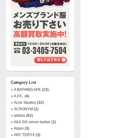
Category List
» A BATHING APE
(23)
» A.P.C.
(4)
» Acne Studios
(32)
» ACRONYM
(2)
» adidas
(62)
» AKA SIX simon barker
(1)
» Alden
(3)
» ARC'TERYX
(3)