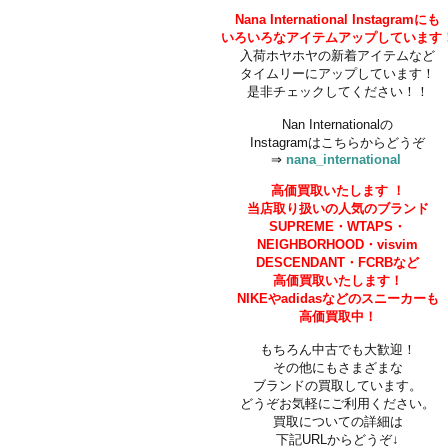
Nana International Instagramにも
いろいろなアイテムアップしています
入荷ホヤホヤの新着アイテムなど
タイムリーにアップしています！
是非チェックしてください！！
Nan Internationalの
Instagramはこちらからどうぞ
⇒
nana_international
高価買取いたします
！
当店取り扱いの人気のブランド
SUPREME・
WTAPS・
NEIGHBORHOOD・
visvim
DESCENDANT・FCRBなど
高価買取いたします！
NIKEやadidasなどの
スニーカーも
高価買取中！
もちろん中古でも大歓迎！
その他にもさまざまな
ブランドの買取しています。
どうぞお気軽にご利用ください。
買取についての詳細は
下記URLからどうぞ↓