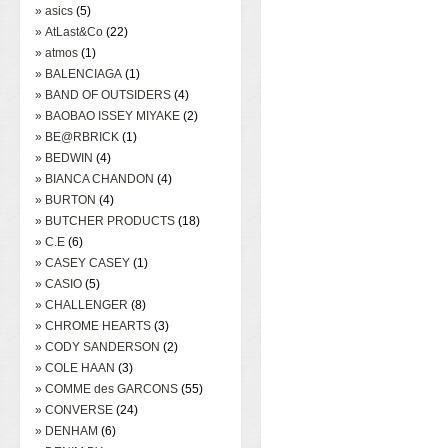
» asics
(5)
» AtLast&Co
(22)
» atmos
(1)
» BALENCIAGA
(1)
» BAND OF OUTSIDERS
(4)
» BAOBAO ISSEY MIYAKE
(2)
» BE@RBRICK
(1)
» BEDWIN
(4)
» BIANCA CHANDON
(4)
» BURTON
(4)
» BUTCHER PRODUCTS
(18)
» C.E
(6)
» CASEY CASEY
(1)
» CASIO
(5)
» CHALLENGER
(8)
» CHROME HEARTS
(3)
» CODY SANDERSON
(2)
» COLE HAAN
(3)
» COMME des GARCONS
(55)
» CONVERSE
(24)
» DENHAM
(6)