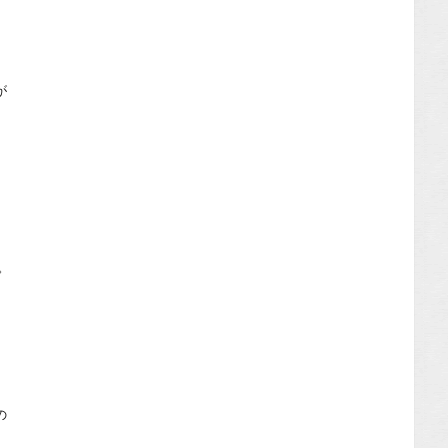
が
。
。
。
】
の