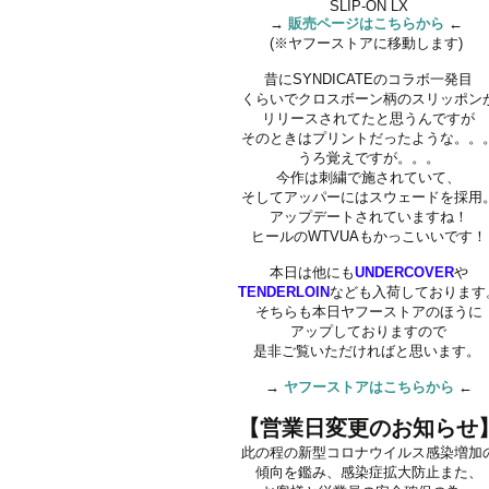
SLIP-ON LX
→
販売ページはこちらから
←
(※ヤフーストアに移動します)
昔にSYNDICATEのコラボ一発目
くらいでクロスボーン柄のスリッポン
リリースされてたと思うんですが
そのときはプリントだったような。。
うろ覚えですが。。。
今作は刺繍で施されていて、
そしてアッパーにはスウェードを採用
アップデートされていますね！
ヒールのWTVUAもかっこいいです！
本日は他にも
UNDERCOVER
や
TENDERLOIN
なども入荷しております
そちらも本日ヤフーストアのほうに
アップしておりますので
是非ご覧いただければと思います。
→
ヤフーストアはこちらから
←
【営業日変更のお知らせ
此の程の新型コロナウイルス感染増加
傾向を鑑み、感染症拡大防止また、