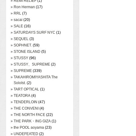
» REMI RELIEF
(1)
» Ron Herman
(17)
» RRL
(7)
» sacai
(20)
» SALE
(16)
» SATURDAYS SURF NYC
(1)
» SEQUEL
(3)
» SOPHNET.
(59)
» STONE ISLAND
(5)
» STUSSY
(96)
» STUSSY、SUPREME
(2)
» SUPREME
(339)
» TAKAHIROMIYASHITA The
SoloIst.
(2)
» TART OPTICAL
(1)
» TEATORA
(4)
» TENDERLOIN
(47)
» THE CONVENI
(4)
» THE NORTH FACE
(22)
» THE PARK・ING GIZA
(1)
» the POOL aoyama
(23)
» UNDEFEATED
(2)