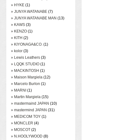
» HYKE
(1)
» JUNYA WATANABE
(7)
» JUNYA WATANABE MAN
(13)
» KAWS
(3)
» KENZO
(1)
» KITH
(2)
» KIYONAGA&CO.
(1)
» kolor
(3)
» Lewis Leathers
(3)
» LQQK STUDIO
(1)
» MACKINTOSH
(1)
» Maison Margiela
(12)
» Marcelo Burlon
(1)
» MARNI
(1)
» Martin Margiela
(15)
» mastermaind JAPAN
(10)
» mastermind JAPAN
(31)
» MEDICOM TOY
(1)
» MONCLER
(4)
» MOSCOT
(2)
» N.HOOLYWOOD
(8)