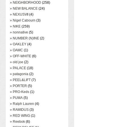
» NEIGHBORHOOD
(258)
» NEW BALANCE
(24)
» NEXUSⅦ
(4)
» Nigel Cabourn
(3)
» NIKE
(259)
» nonnative
(5)
» NUMBER (N)INE
(2)
» OAKLEY
(4)
» OAMC
(1)
» OFF-WHITE
(6)
» old joe
(2)
» PALACE
(18)
» patagonia
(2)
» PEEL&LIFT
(7)
» PORTER
(5)
» PRO-Keds
(1)
» PUMA
(5)
» Ralph Lauren
(4)
» RAMIDUS
(3)
» RED WING
(1)
» Reebok
(6)