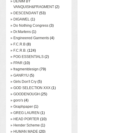
» DENIM BY
VANQUISH&FRAGMENT
(2)
» DESCENDANT
(53)
» DIGAWEL
(1)
» Do Nothing Congress
(3)
» Dr.Martens
(1)
» Engineered Garments
(4)
» F.C.R.B
(8)
» F.C.R.B.
(124)
» FOG ESSENTIALS
(2)
» FPAR
(10)
» fragmentdesign
(79)
» GANRYU
(5)
» Girls Don't Cry
(5)
» GOD SELECTION XXX
(1)
» GOODENOUGH
(25)
» goro's
(4)
» Graphpaper
(1)
» GREG LAUREN
(1)
» HEAD PORTER
(10)
» Hender Scheme
(1)
» HUMAN MADE
(20)