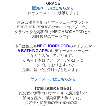
GRACE
→
販売ページはこちらから
←
(※ヤフーストアに移動します)
東京は浅草を拠点とするシューズブランド
BROTHER BRIDGEのサイドゴアブーツ。
クラシックな雰囲気はNEIGHBORHOODとの
相性抜群のブーツです！
本日は他にも
NEIGHBORHOOD
のアイテムや
A BATHING APE
のレディースのパーカー
なども入荷しております。
そちらも本日ヤフーストアのほうに
アップしておりますので
是非ご覧いただければと思います。
→
ヤフーストアはこちらから
←
【営業日変更のお知らせ】
此の程の新型コロナウイルス感染増加の
傾向を鑑み、感染症拡大防止また、
お客様と従業員の安全確保の為、