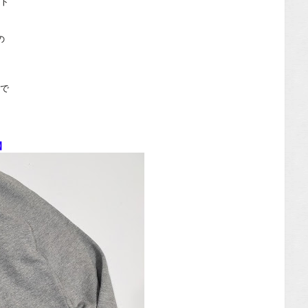
ット
の
ので
 】