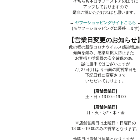
そちらも本日ヤフーストアのほうに
アップしておりますので
是非ご覧いただければと思います。
→
ヤフーショッピングサイトこちら
(※ヤフーショッピングに遷移します)
【営業日変更のお知らせ
此の程の新型コロナウイルス感染増加
傾向を鑑み、感染症拡大防止また、
お客様と従業員の安全確保の為、
誠に勝手ではございますが
7月27日(月)より当面の間営業日を
下記日程に変更させて
いただいております。
[店舗営業日]
土・日：13:00～19:00
[店舗休業日]
月・火・水*・木・金
※店舗営業日は土曜日・日曜日の
13:00～19:00のみの営業となります。
他曜日は店舗は休業となりますが、