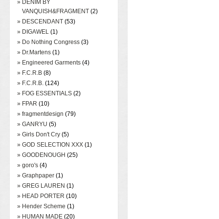
» DENIM BY
VANQUISH&FRAGMENT
(2)
» DESCENDANT
(53)
» DIGAWEL
(1)
» Do Nothing Congress
(3)
» Dr.Martens
(1)
» Engineered Garments
(4)
» F.C.R.B
(8)
» F.C.R.B.
(124)
» FOG ESSENTIALS
(2)
» FPAR
(10)
» fragmentdesign
(79)
» GANRYU
(5)
» Girls Don't Cry
(5)
» GOD SELECTION XXX
(1)
» GOODENOUGH
(25)
» goro's
(4)
» Graphpaper
(1)
» GREG LAUREN
(1)
» HEAD PORTER
(10)
» Hender Scheme
(1)
» HUMAN MADE
(20)