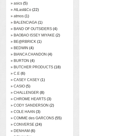
» asics
(5)
» AtLast&Co
(22)
» atmos
(1)
» BALENCIAGA
(1)
» BAND OF OUTSIDERS
(4)
» BAOBAO ISSEY MIYAKE
(2)
» BE@RBRICK
(1)
» BEDWIN
(4)
» BIANCA CHANDON
(4)
» BURTON
(4)
» BUTCHER PRODUCTS
(18)
» C.E
(6)
» CASEY CASEY
(1)
» CASIO
(5)
» CHALLENGER
(8)
» CHROME HEARTS
(3)
» CODY SANDERSON
(2)
» COLE HAAN
(3)
» COMME des GARCONS
(55)
» CONVERSE
(24)
» DENHAM
(6)