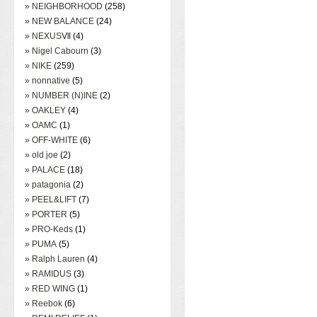
» NEIGHBORHOOD
(258)
» NEW BALANCE
(24)
» NEXUSⅦ
(4)
» Nigel Cabourn
(3)
» NIKE
(259)
» nonnative
(5)
» NUMBER (N)INE
(2)
» OAKLEY
(4)
» OAMC
(1)
» OFF-WHITE
(6)
» old joe
(2)
» PALACE
(18)
» patagonia
(2)
» PEEL&LIFT
(7)
» PORTER
(5)
» PRO-Keds
(1)
» PUMA
(5)
» Ralph Lauren
(4)
» RAMIDUS
(3)
» RED WING
(1)
» Reebok
(6)