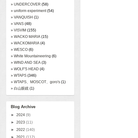
» UNDERCOVER
(58)
» uniform experiment
(54)
» VANQUISH
(1)
» VANS
(48)
» VISVIM
(155)
» WACKO MARIA
(15)
» WACKOMARIA
(4)
» WESCO
(6)
» White Mountaineering
(6)
» WIND AND SEA
(3)
» WOLF'S HEAD
(4)
» WTAPS
(346)
» WTAPS、MOSCOT、goro's
(1)
» 白山眼鏡
(1)
Blog Archive
►
2024
(9)
►
2023
(11)
►
2022
(140)
►
2021
(112)