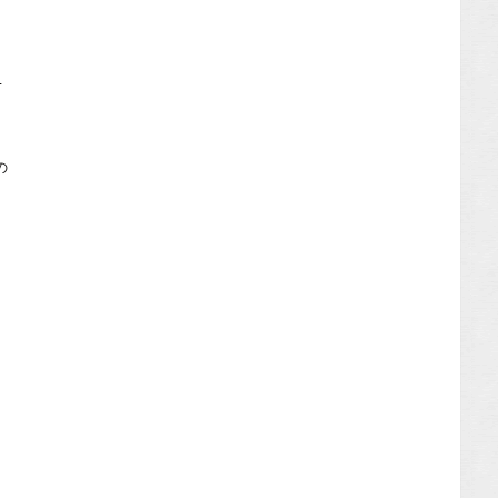
←
】
の