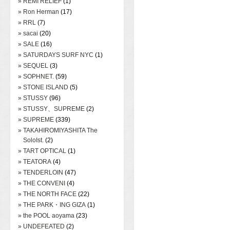
» REMI RELIEF
(1)
» Ron Herman
(17)
» RRL
(7)
» sacai
(20)
» SALE
(16)
» SATURDAYS SURF NYC
(1)
» SEQUEL
(3)
» SOPHNET.
(59)
» STONE ISLAND
(5)
» STUSSY
(96)
» STUSSY、SUPREME
(2)
» SUPREME
(339)
» TAKAHIROMIYASHITA The
SoloIst.
(2)
» TART OPTICAL
(1)
» TEATORA
(4)
» TENDERLOIN
(47)
» THE CONVENI
(4)
» THE NORTH FACE
(22)
» THE PARK・ING GIZA
(1)
» the POOL aoyama
(23)
» UNDEFEATED
(2)