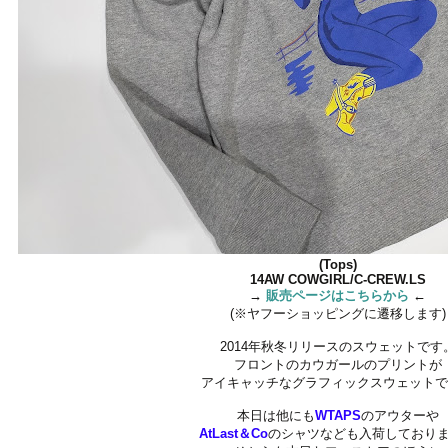
(Tops)
14AW COWGIRL/C-CREW.LS
→
販売ページはこちらから
←
(※ヤフーショッピングに遷移します)
2014年秋冬リリースのスウェットです
フロントのカウガールのプリントが
アイキャッチなグラフィックスウェット
本日は他にも
WTAPS
のアウターや
AtLast＆Co
のシャツなども入荷しており