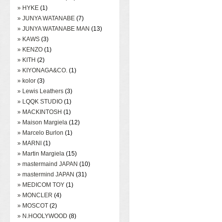
» HYKE
(1)
» JUNYA WATANABE
(7)
» JUNYA WATANABE MAN
(13)
» KAWS
(3)
» KENZO
(1)
» KITH
(2)
» KIYONAGA&CO.
(1)
» kolor
(3)
» Lewis Leathers
(3)
» LQQK STUDIO
(1)
» MACKINTOSH
(1)
» Maison Margiela
(12)
» Marcelo Burlon
(1)
» MARNI
(1)
» Martin Margiela
(15)
» mastermaind JAPAN
(10)
» mastermind JAPAN
(31)
» MEDICOM TOY
(1)
» MONCLER
(4)
» MOSCOT
(2)
» N.HOOLYWOOD
(8)