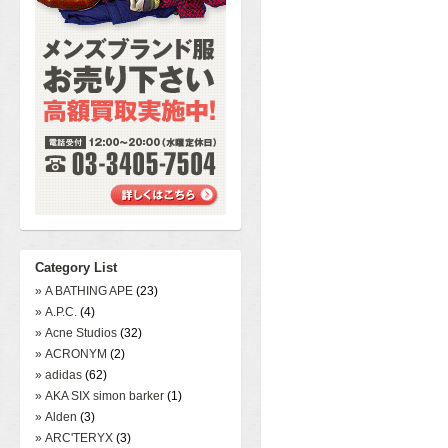
Category List
» A BATHING APE
(23)
» A.P.C.
(4)
» Acne Studios
(32)
» ACRONYM
(2)
» adidas
(62)
» AKA SIX simon barker
(1)
» Alden
(3)
» ARC'TERYX
(3)