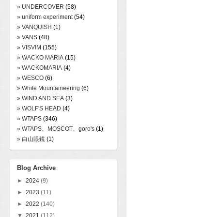
» UNDERCOVER
(58)
» uniform experiment
(54)
» VANQUISH
(1)
» VANS
(48)
» VISVIM
(155)
» WACKO MARIA
(15)
» WACKOMARIA
(4)
» WESCO
(6)
» White Mountaineering
(6)
» WIND AND SEA
(3)
» WOLF'S HEAD
(4)
» WTAPS
(346)
» WTAPS、MOSCOT、goro's
(1)
» 白山眼鏡
(1)
Blog Archive
►
2024
(9)
►
2023
(11)
►
2022
(140)
▼
2021
(112)