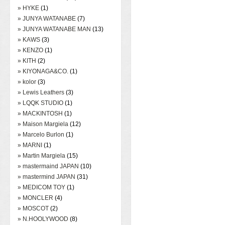
» HYKE
(1)
» JUNYA WATANABE
(7)
» JUNYA WATANABE MAN
(13)
» KAWS
(3)
» KENZO
(1)
» KITH
(2)
» KIYONAGA&CO.
(1)
» kolor
(3)
» Lewis Leathers
(3)
» LQQK STUDIO
(1)
» MACKINTOSH
(1)
» Maison Margiela
(12)
» Marcelo Burlon
(1)
» MARNI
(1)
» Martin Margiela
(15)
» mastermaind JAPAN
(10)
» mastermind JAPAN
(31)
» MEDICOM TOY
(1)
» MONCLER
(4)
» MOSCOT
(2)
» N.HOOLYWOOD
(8)