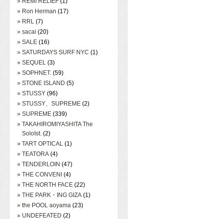
» REMI RELIEF
(1)
» Ron Herman
(17)
» RRL
(7)
» sacai
(20)
» SALE
(16)
» SATURDAYS SURF NYC
(1)
» SEQUEL
(3)
» SOPHNET.
(59)
» STONE ISLAND
(5)
» STUSSY
(96)
» STUSSY、SUPREME
(2)
» SUPREME
(339)
» TAKAHIROMIYASHITA The
SoloIst.
(2)
» TART OPTICAL
(1)
» TEATORA
(4)
» TENDERLOIN
(47)
» THE CONVENI
(4)
» THE NORTH FACE
(22)
» THE PARK・ING GIZA
(1)
» the POOL aoyama
(23)
» UNDEFEATED
(2)