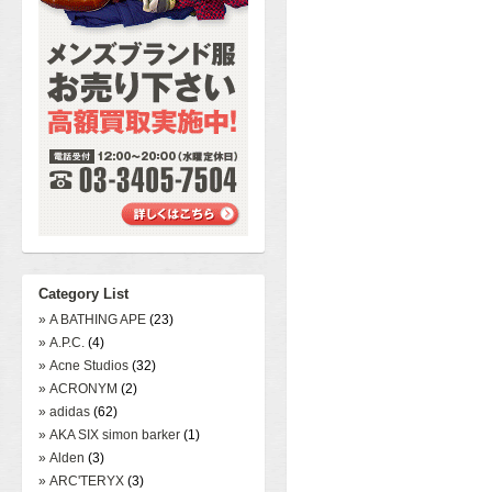
Category List
» A BATHING APE
(23)
» A.P.C.
(4)
» Acne Studios
(32)
» ACRONYM
(2)
» adidas
(62)
» AKA SIX simon barker
(1)
» Alden
(3)
» ARC'TERYX
(3)