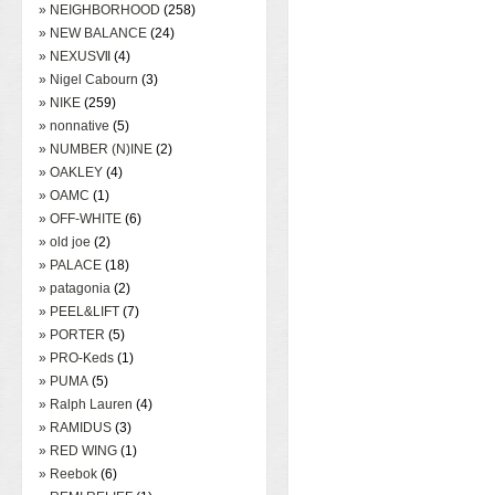
» NEIGHBORHOOD
(258)
» NEW BALANCE
(24)
» NEXUSⅦ
(4)
» Nigel Cabourn
(3)
» NIKE
(259)
» nonnative
(5)
» NUMBER (N)INE
(2)
» OAKLEY
(4)
» OAMC
(1)
» OFF-WHITE
(6)
» old joe
(2)
» PALACE
(18)
» patagonia
(2)
» PEEL&LIFT
(7)
» PORTER
(5)
» PRO-Keds
(1)
» PUMA
(5)
» Ralph Lauren
(4)
» RAMIDUS
(3)
» RED WING
(1)
» Reebok
(6)