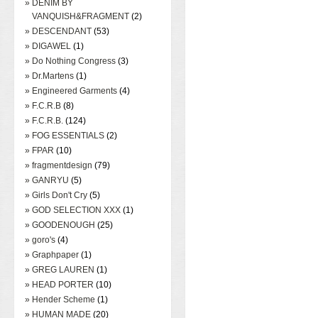
» DENIM BY
VANQUISH&FRAGMENT
(2)
» DESCENDANT
(53)
» DIGAWEL
(1)
» Do Nothing Congress
(3)
» Dr.Martens
(1)
» Engineered Garments
(4)
» F.C.R.B
(8)
» F.C.R.B.
(124)
» FOG ESSENTIALS
(2)
» FPAR
(10)
» fragmentdesign
(79)
» GANRYU
(5)
» Girls Don't Cry
(5)
» GOD SELECTION XXX
(1)
» GOODENOUGH
(25)
» goro's
(4)
» Graphpaper
(1)
» GREG LAUREN
(1)
» HEAD PORTER
(10)
» Hender Scheme
(1)
» HUMAN MADE
(20)