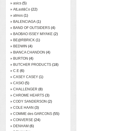
» asics
(5)
» AtLast&Co
(22)
» atmos
(1)
» BALENCIAGA
(1)
» BAND OF OUTSIDERS
(4)
» BAOBAO ISSEY MIYAKE
(2)
» BE@RBRICK
(1)
» BEDWIN
(4)
» BIANCA CHANDON
(4)
» BURTON
(4)
» BUTCHER PRODUCTS
(18)
» C.E
(6)
» CASEY CASEY
(1)
» CASIO
(5)
» CHALLENGER
(8)
» CHROME HEARTS
(3)
» CODY SANDERSON
(2)
» COLE HAAN
(3)
» COMME des GARCONS
(55)
» CONVERSE
(24)
» DENHAM
(6)