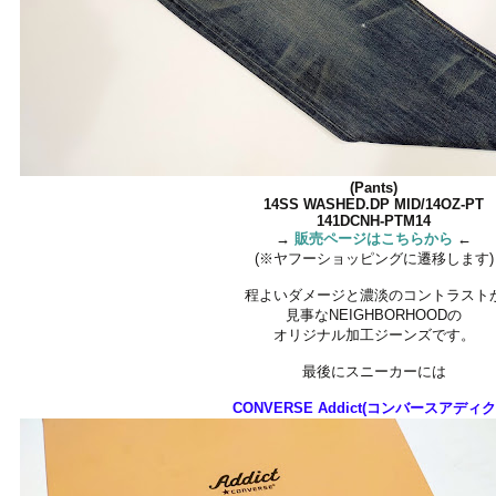
(Pants)
14SS WASHED.DP MID/14OZ-PT
141DCNH-PTM14
→
販売ページはこちらから
←
(※ヤフーショッピングに遷移します)
程よいダメージと濃淡のコントラスト
見事なNEIGHBORHOODの
オリジナル加工ジーンズです。
最後にスニーカーには
CONVERSE Addict(コンバースアディク