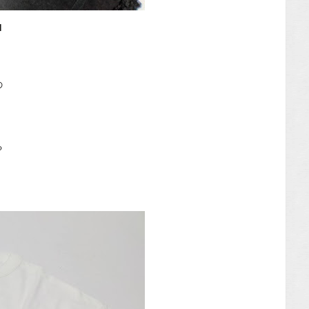
N
の
ど
る