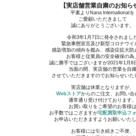
【実店舗営業自粛のお知ら
平素よりNana Internationalを
ご愛顧いただきまして
誠にありがとうございます。
令和3年1月7日に発令されまし
緊急事態宣言及び新型コロナウイ
感染増加の傾向を鑑み、感染症拡大防
お客様と従業員の安全確保の為
誠に勝手ではございますが2021年1月8日
当面の間、実店舗の営業を自
させていただきますのでお知らせいた
実店舗は休業となりますが、
Webストア
からのご注文、お問い合
通常通り受け付けております
お買い取りをご希望のお客様
お手数ではござますが
宅配買取申込フ
お申込いただきますようお願いいた
お客様には引き続きご不便、