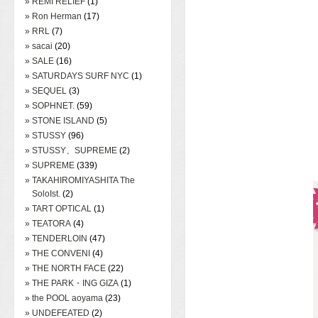
» REMI RELIEF
(1)
» Ron Herman
(17)
» RRL
(7)
» sacai
(20)
» SALE
(16)
» SATURDAYS SURF NYC
(1)
» SEQUEL
(3)
» SOPHNET.
(59)
» STONE ISLAND
(5)
» STUSSY
(96)
» STUSSY、SUPREME
(2)
» SUPREME
(339)
» TAKAHIROMIYASHITA The
SoloIst.
(2)
» TART OPTICAL
(1)
» TEATORA
(4)
» TENDERLOIN
(47)
» THE CONVENI
(4)
» THE NORTH FACE
(22)
» THE PARK・ING GIZA
(1)
» the POOL aoyama
(23)
» UNDEFEATED
(2)