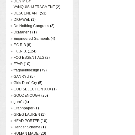
» DENIM BY
VANQUISH&FRAGMENT
(2)
» DESCENDANT
(53)
» DIGAWEL
(1)
» Do Nothing Congress
(3)
» Dr.Martens
(1)
» Engineered Garments
(4)
» F.C.R.B
(8)
» F.C.R.B.
(124)
» FOG ESSENTIALS
(2)
» FPAR
(10)
» fragmentdesign
(79)
» GANRYU
(5)
» Girls Don't Cry
(5)
» GOD SELECTION XXX
(1)
» GOODENOUGH
(25)
» goro's
(4)
» Graphpaper
(1)
» GREG LAUREN
(1)
» HEAD PORTER
(10)
» Hender Scheme
(1)
» HUMAN MADE
(20)