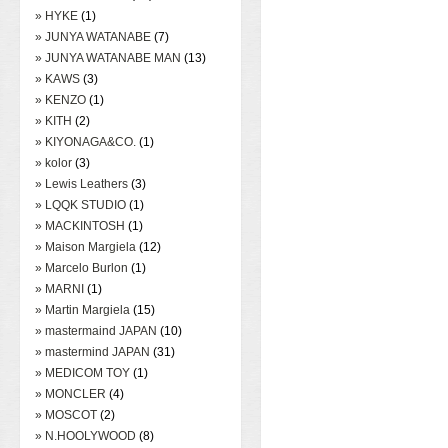
» HYKE
(1)
» JUNYA WATANABE
(7)
» JUNYA WATANABE MAN
(13)
» KAWS
(3)
» KENZO
(1)
» KITH
(2)
» KIYONAGA&CO.
(1)
» kolor
(3)
» Lewis Leathers
(3)
» LQQK STUDIO
(1)
» MACKINTOSH
(1)
» Maison Margiela
(12)
» Marcelo Burlon
(1)
» MARNI
(1)
» Martin Margiela
(15)
» mastermaind JAPAN
(10)
» mastermind JAPAN
(31)
» MEDICOM TOY
(1)
» MONCLER
(4)
» MOSCOT
(2)
» N.HOOLYWOOD
(8)