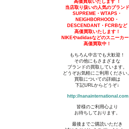
高価買取いたします
！
当店取り扱いの人気のブラン
SUPREME・
WTAPS・
NEIGHBORHOOD・
DESCENDANT・FCRBなど
高価買取いたします！
NIKEやadidasなどの
スニーカー
高価買取中！
もちろん中古でも大歓迎！
その他にもさまざまな
ブランドの買取しています。
どうぞお気軽にご利用ください
買取についての詳細は
下記URLからどうぞ↓
http://nanainternational.com
皆様のご利用心より
お待ちしております。
最後までご購読いただき