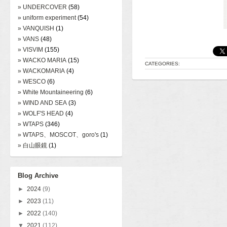
» UNDERCOVER
(58)
» uniform experiment
(54)
» VANQUISH
(1)
» VANS
(48)
» VISVIM
(155)
» WACKO MARIA
(15)
CATEGORIES:
» WACKOMARIA
(4)
» WESCO
(6)
» White Mountaineering
(6)
» WIND AND SEA
(3)
» WOLF'S HEAD
(4)
» WTAPS
(346)
» WTAPS、MOSCOT、goro's
(1)
» 白山眼鏡
(1)
Blog Archive
►
2024
(9)
►
2023
(11)
►
2022
(140)
▼
2021
(112)