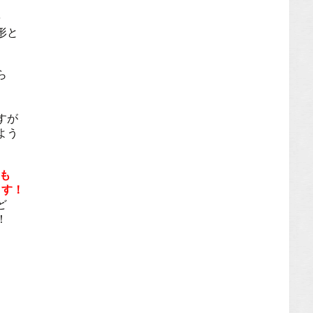
を
形と
ら
すが
よう
にも
ます！
ど
！
！