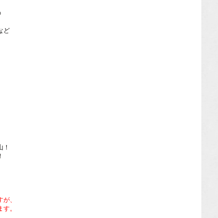
の
など
！
山！
！
。
すが、
ます。