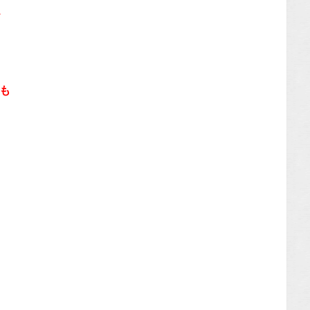
ド
も
。