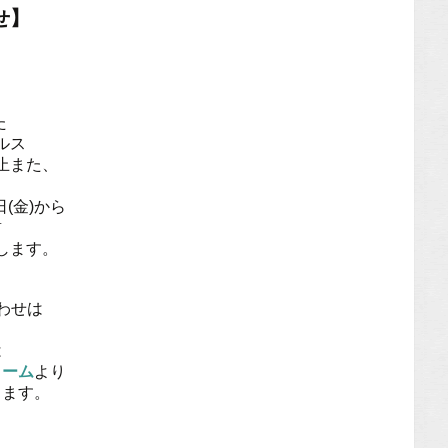
せ】
た
ルス
止また、
、
(金)から
粛
します。
わせは
。
は
ォーム
より
します。