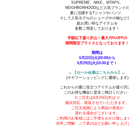
SUPREME、NIKE、WTAPS、
NEIGHBORHOODなど人気ブランド
夏に活躍するTシャツやパンツ、
そして人気モデルのシューズや小物など
超お買い得なアイテムを
多数ご用意しております！
半額以下盛り沢山！最大70%OFFの
期間限定
プライスとなっております
期間は
6月22日(火)20:00から
6月29日(火)10:00まで！
→
【セール会場はこちらから】
←
(※ヤフーショッピングに遷移します)
これからの夏に役立つアイテムが盛り沢
このお得な機会に是非ご検討ください
※ご注文は6月24日(木)より
順次対応、発送させていただきます
ご注文混雑により商品の発送が
遅れる場合がございます。
ご利用のお客様にはご不便をおかけ致しま
何卒ご理解、ご了承のほどお願い申し上げ