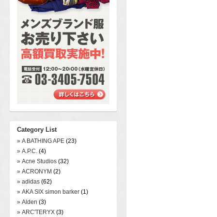
Category List
» A BATHING APE
(23)
» A.P.C.
(4)
» Acne Studios
(32)
» ACRONYM
(2)
» adidas
(62)
» AKA SIX simon barker
(1)
» Alden
(3)
» ARC'TERYX
(3)