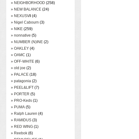
» NEIGHBORHOOD
(258)
» NEW BALANCE
(24)
» NEXUSⅦ
(4)
» Nigel Cabourn
(3)
» NIKE
(259)
» nonnative
(5)
» NUMBER (N)INE
(2)
» OAKLEY
(4)
» OAMC
(1)
» OFF-WHITE
(6)
» old joe
(2)
» PALACE
(18)
» patagonia
(2)
» PEEL&LIFT
(7)
» PORTER
(5)
» PRO-Keds
(1)
» PUMA
(5)
» Ralph Lauren
(4)
» RAMIDUS
(3)
» RED WING
(1)
» Reebok
(6)