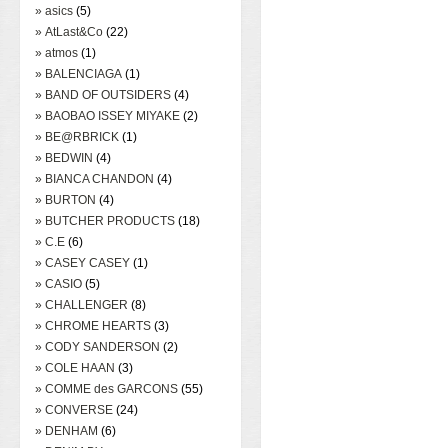
» asics
(5)
» AtLast&Co
(22)
» atmos
(1)
» BALENCIAGA
(1)
» BAND OF OUTSIDERS
(4)
» BAOBAO ISSEY MIYAKE
(2)
» BE@RBRICK
(1)
» BEDWIN
(4)
» BIANCA CHANDON
(4)
» BURTON
(4)
» BUTCHER PRODUCTS
(18)
» C.E
(6)
» CASEY CASEY
(1)
» CASIO
(5)
» CHALLENGER
(8)
» CHROME HEARTS
(3)
» CODY SANDERSON
(2)
» COLE HAAN
(3)
» COMME des GARCONS
(55)
» CONVERSE
(24)
» DENHAM
(6)