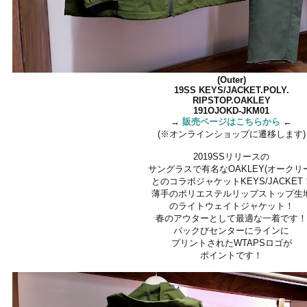
(Outer)
19SS KEYS/JACKET.POLY.
RIPSTOP.OAKLEY
191OJOKD-JKM01
→
販売ページはこちらから
←
(※オンラインショップに遷移します)
2019SSリリースの
サングラスで有名なOAKLEY(オークリ
とのコラボジャケットKEYS/JACKET
薄手のポリエステルリップストップ生
のライトウェイトジャケット！
春のアウターとして最適な一着です
バックびセンターにラインに
プリントされたWTAPSロゴが
ポイントです！