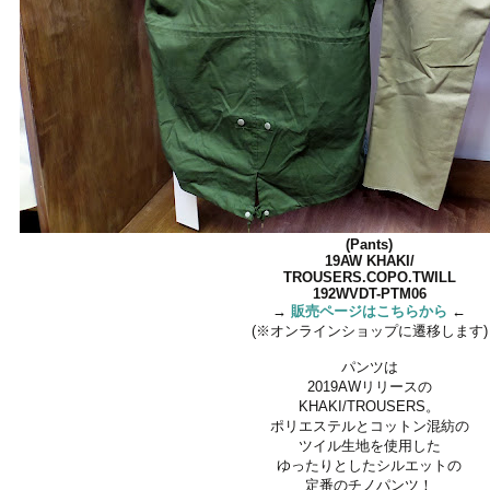
(Pants)
19AW KHAKI/
TROUSERS.COPO.TWILL
192WVDT-PTM06
→
販売ページはこちらから
←
(※オンラインショップに遷移します)
パンツは
2019AWリリースの
KHAKI/TROUSERS。
ポリエステルとコットン混紡の
ツイル生地を使用した
ゆったりとしたシルエットの
定番のチノパンツ！