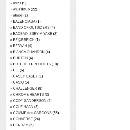
» asics
(5)
» AtLast&Co
(22)
» atmos
(1)
» BALENCIAGA
(1)
» BAND OF OUTSIDERS
(4)
» BAOBAO ISSEY MIYAKE
(2)
» BE@RBRICK
(1)
» BEDWIN
(4)
» BIANCA CHANDON
(4)
» BURTON
(4)
» BUTCHER PRODUCTS
(18)
» C.E
(6)
» CASEY CASEY
(1)
» CASIO
(5)
» CHALLENGER
(8)
» CHROME HEARTS
(3)
» CODY SANDERSON
(2)
» COLE HAAN
(3)
» COMME des GARCONS
(55)
» CONVERSE
(24)
» DENHAM
(6)