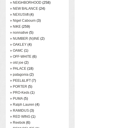
» NEIGHBORHOOD
(258)
» NEW BALANCE
(24)
» NEXUSⅦ
(4)
» Nigel Cabourn
(3)
» NIKE
(259)
» nonnative
(5)
» NUMBER (N)INE
(2)
» OAKLEY
(4)
» OAMC
(1)
» OFF-WHITE
(6)
» old joe
(2)
» PALACE
(18)
» patagonia
(2)
» PEEL&LIFT
(7)
» PORTER
(5)
» PRO-Keds
(1)
» PUMA
(5)
» Ralph Lauren
(4)
» RAMIDUS
(3)
» RED WING
(1)
» Reebok
(6)