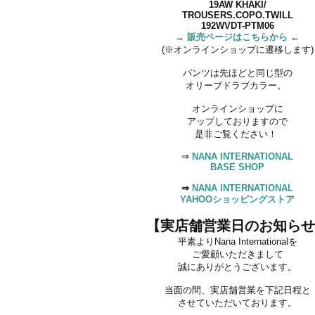
19AW KHAKI/
TROUSERS.COPO.TWILL
192WVDT-PTM06
→
販売ページはこちらから
←
(※オンラインショップに遷移します)
パンツは先ほどと同じ型の
オリーブドラブカラー。
オンラインショップに
アップしておりますので
是非ご覧ください！
⇒
NANA INTERNATIONAL
BASE SHOP
⇒
NANA INTERNATIONAL
YAHOOショッピングストア
【実店舗営業日のお知らせ
平素よりNana Internationalを
ご愛顧いただきまして
誠にありがとうございます。
当面の間、実店舗営業を下記日程と
させていただいております。