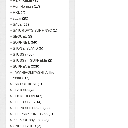
» REMI RELIEF
(1)
» Ron Herman
(17)
» RRL
(7)
» sacai
(20)
» SALE
(16)
» SATURDAYS SURF NYC
(1)
» SEQUEL
(3)
» SOPHNET.
(59)
» STONE ISLAND
(5)
» STUSSY
(96)
» STUSSY、SUPREME
(2)
» SUPREME
(339)
» TAKAHIROMIYASHITA The
SoloIst.
(2)
» TART OPTICAL
(1)
» TEATORA
(4)
» TENDERLOIN
(47)
» THE CONVENI
(4)
» THE NORTH FACE
(22)
» THE PARK・ING GIZA
(1)
» the POOL aoyama
(23)
» UNDEFEATED
(2)