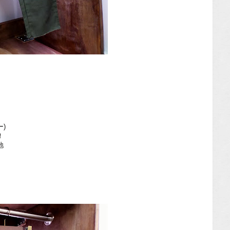
ー)
！
地
！