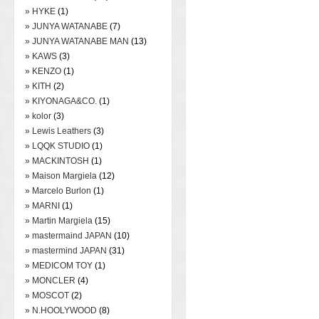
» HYKE
(1)
» JUNYA WATANABE
(7)
» JUNYA WATANABE MAN
(13)
» KAWS
(3)
» KENZO
(1)
» KITH
(2)
» KIYONAGA&CO.
(1)
» kolor
(3)
» Lewis Leathers
(3)
» LQQK STUDIO
(1)
» MACKINTOSH
(1)
» Maison Margiela
(12)
» Marcelo Burlon
(1)
» MARNI
(1)
» Martin Margiela
(15)
» mastermaind JAPAN
(10)
» mastermind JAPAN
(31)
» MEDICOM TOY
(1)
» MONCLER
(4)
» MOSCOT
(2)
» N.HOOLYWOOD
(8)