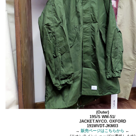
(Outer)
19S/S WM-51/
JACKET.NYCO. OXFORD
191WVDT-JKM03
→
販売ページはこちらから
←