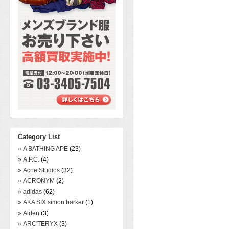
Category List
» A BATHING APE
(23)
» A.P.C.
(4)
» Acne Studios
(32)
» ACRONYM
(2)
» adidas
(62)
» AKA SIX simon barker
(1)
» Alden
(3)
» ARC'TERYX
(3)