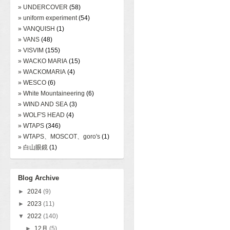
» UNDERCOVER
(58)
» uniform experiment
(54)
» VANQUISH
(1)
» VANS
(48)
» VISVIM
(155)
» WACKO MARIA
(15)
» WACKOMARIA
(4)
» WESCO
(6)
» White Mountaineering
(6)
» WIND AND SEA
(3)
» WOLF'S HEAD
(4)
» WTAPS
(346)
» WTAPS、MOSCOT、goro's
(1)
» 白山眼鏡
(1)
Blog Archive
►
2024
(9)
►
2023
(11)
▼
2022
(140)
►
12月
(5)