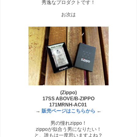
秀逸なプロダクトです！
お次は
(Zippo)
17SS ABOVE/B-ZIPPO
171MRNH-AC01
→
販売ページはこちらから
←
男の憧れzippo！
zippoが似合う男になりたい！
と、誰もは一度思いますよね？