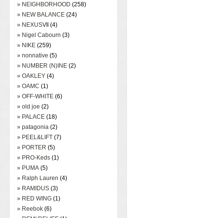
» NEIGHBORHOOD
(258)
» NEW BALANCE
(24)
» NEXUSⅦ
(4)
» Nigel Cabourn
(3)
» NIKE
(259)
» nonnative
(5)
» NUMBER (N)INE
(2)
» OAKLEY
(4)
» OAMC
(1)
» OFF-WHITE
(6)
» old joe
(2)
» PALACE
(18)
» patagonia
(2)
» PEEL&LIFT
(7)
» PORTER
(5)
» PRO-Keds
(1)
» PUMA
(5)
» Ralph Lauren
(4)
» RAMIDUS
(3)
» RED WING
(1)
» Reebok
(6)