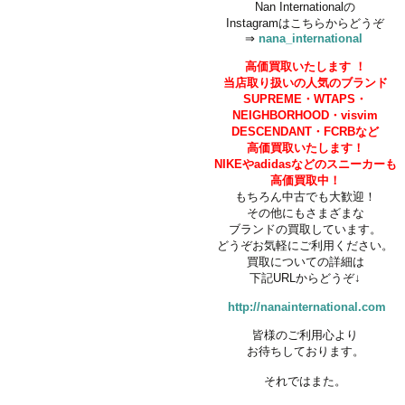
Nan Internationalの
Instagramはこちらからどうぞ
⇒
nana_international
高価買取いたします
！
当店取り扱いの人気のブランド
SUPREME・
WTAPS・
NEIGHBORHOOD・
visvim
DESCENDANT・FCRBなど
高価買取いたします！
NIKEやadidasなどの
スニーカーも
高価買取中！
もちろん中古でも大歓迎！
その他にもさまざまな
ブランドの買取しています。
どうぞお気軽にご利用ください。
買取についての詳細は
下記URLからどうぞ↓
http://nanainternational.com
皆様のご利用心より
お待ちしております。
それではまた。