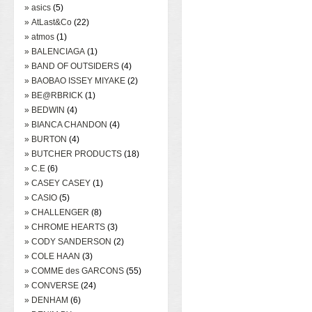
» asics
(5)
» AtLast&Co
(22)
» atmos
(1)
» BALENCIAGA
(1)
» BAND OF OUTSIDERS
(4)
» BAOBAO ISSEY MIYAKE
(2)
» BE@RBRICK
(1)
» BEDWIN
(4)
» BIANCA CHANDON
(4)
» BURTON
(4)
» BUTCHER PRODUCTS
(18)
» C.E
(6)
» CASEY CASEY
(1)
» CASIO
(5)
» CHALLENGER
(8)
» CHROME HEARTS
(3)
» CODY SANDERSON
(2)
» COLE HAAN
(3)
» COMME des GARCONS
(55)
» CONVERSE
(24)
» DENHAM
(6)