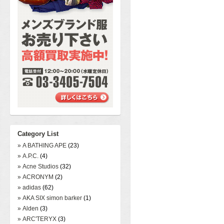
Category List
» A BATHING APE
(23)
» A.P.C.
(4)
» Acne Studios
(32)
» ACRONYM
(2)
» adidas
(62)
» AKA SIX simon barker
(1)
» Alden
(3)
» ARC'TERYX
(3)