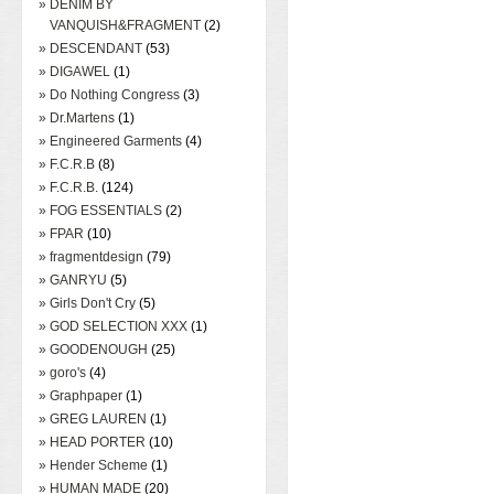
» DENIM BY
VANQUISH&FRAGMENT
(2)
» DESCENDANT
(53)
» DIGAWEL
(1)
» Do Nothing Congress
(3)
» Dr.Martens
(1)
» Engineered Garments
(4)
» F.C.R.B
(8)
» F.C.R.B.
(124)
» FOG ESSENTIALS
(2)
» FPAR
(10)
» fragmentdesign
(79)
» GANRYU
(5)
» Girls Don't Cry
(5)
» GOD SELECTION XXX
(1)
» GOODENOUGH
(25)
» goro's
(4)
» Graphpaper
(1)
» GREG LAUREN
(1)
» HEAD PORTER
(10)
» Hender Scheme
(1)
» HUMAN MADE
(20)