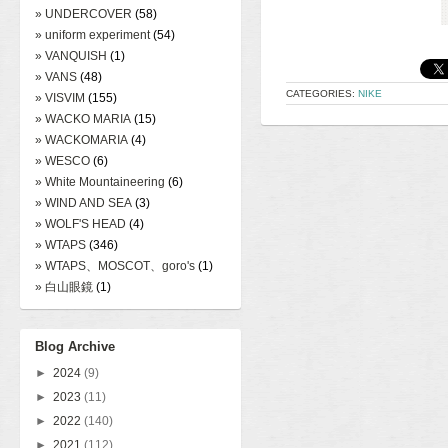
» UNDERCOVER
(58)
» uniform experiment
(54)
» VANQUISH
(1)
» VANS
(48)
CATEGORIES:
NIKE
» VISVIM
(155)
» WACKO MARIA
(15)
» WACKOMARIA
(4)
» WESCO
(6)
» White Mountaineering
(6)
» WIND AND SEA
(3)
» WOLF'S HEAD
(4)
» WTAPS
(346)
» WTAPS、MOSCOT、goro's
(1)
» 白山眼鏡
(1)
Blog Archive
►
2024
(9)
►
2023
(11)
►
2022
(140)
►
2021
(112)