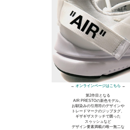
→
オンラインページはこちら
←
第2作目となる
AIR PRESTOの新色モデル。
お馴染みの引用符のデザインや
トレードマークのジップタグ、
ギザギザステッチで囲った
スゥッシュなど
デザイン要素満載の唯一無二な