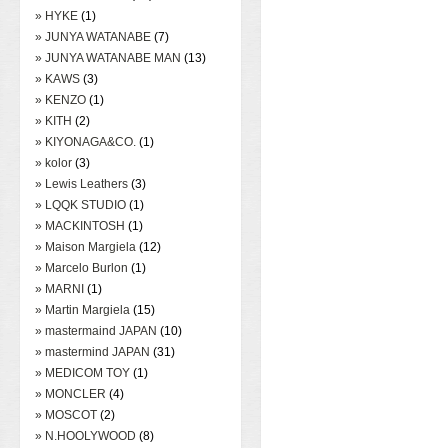
» HYKE
(1)
» JUNYA WATANABE
(7)
» JUNYA WATANABE MAN
(13)
» KAWS
(3)
» KENZO
(1)
» KITH
(2)
» KIYONAGA&CO.
(1)
» kolor
(3)
» Lewis Leathers
(3)
» LQQK STUDIO
(1)
» MACKINTOSH
(1)
» Maison Margiela
(12)
» Marcelo Burlon
(1)
» MARNI
(1)
» Martin Margiela
(15)
» mastermaind JAPAN
(10)
» mastermind JAPAN
(31)
» MEDICOM TOY
(1)
» MONCLER
(4)
» MOSCOT
(2)
» N.HOOLYWOOD
(8)