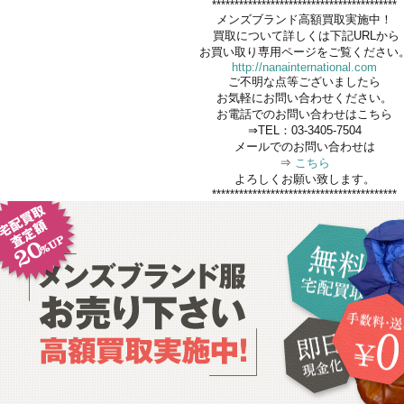
*****************************************
メンズブランド高額買取実施中！
買取について詳しくは下記URLから
お買い取り専用ページをご覧ください
http://nanainternational.com
ご不明な点等ございましたら
お気軽にお問い合わせください。
お電話でのお問い合わせはこちら
⇒TEL：03-3405-7504
メールでのお問い合わせは
⇒
こちら
よろしくお願い致します。
*****************************************