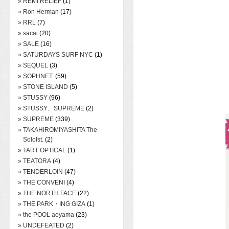
» REMI RELIEF
(1)
» Ron Herman
(17)
» RRL
(7)
» sacai
(20)
» SALE
(16)
» SATURDAYS SURF NYC
(1)
» SEQUEL
(3)
» SOPHNET.
(59)
» STONE ISLAND
(5)
» STUSSY
(96)
» STUSSY、SUPREME
(2)
» SUPREME
(339)
» TAKAHIROMIYASHITA The
SoloIst.
(2)
» TART OPTICAL
(1)
» TEATORA
(4)
» TENDERLOIN
(47)
» THE CONVENI
(4)
» THE NORTH FACE
(22)
» THE PARK・ING GIZA
(1)
» the POOL aoyama
(23)
» UNDEFEATED
(2)